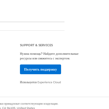
SUPPORT & SERVICES
oud Architect
Нужна помощь? Найдите дополнительные
ресурсы или свяжитесь с экспертом.
ателя Data Cloud
Получить поддержку
oud One User для организаций-
Используется
Experience Cloud
убедиться в его актуальности.
наки принадлежат соответствующим владельцам.
co, CA 94105, United States
ption и Analytics.