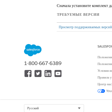
Сначала установите комплект д
ТРЕБУЕМЫЕ ВЕРСИИ
Просмотр поддерживаемых версий
SALESFO
Для управления
данными 360
:
Положени
1-800-667-6389
Положение
Условия и
Правила у
Центр нас
You
Если вы устано
ВАЖНО!
Select Org
Русский
Обновление комплекта д