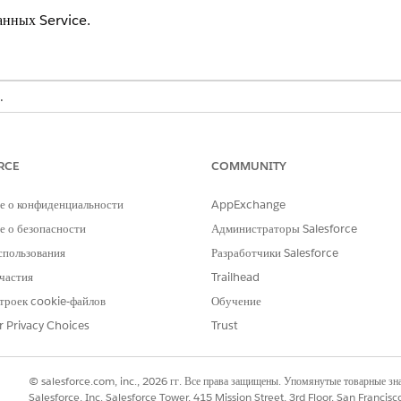
анных Service.
.
НЕОБХОДИМЫЕ НАБОРЫ ПОЛНОМОЧИЙ
RCE
COMMUNITY
Набор полномочий Data Cl
ИЛИ
е о конфиденциальности
AppExchange
 о безопасности
Администраторы Salesforce
Набор полномочий пользов
спользования
Разработчики Salesforce
ИЛИ
частия
Trailhead
Набор полномочий Data Cl
троек cookie-файлов
Обучение
компаньонов
r Privacy Choices
Trust
вили комплект данных Service, обновите или переустановите его, чтобы 
© salesforce.com, inc., 2026 гг. Все права защищены. Упомянутые товарные з
Salesforce, Inc. Salesforce Tower, 415 Mission Street, 3rd Floor, San Francis
анных необходимо для доступа к последним расширениям Service AI Ado