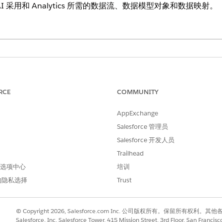
 采用和 Analytics 所需的数据流、数据模型对象和数据映射。
所需权限集
Data Cloud 架构师权限集
RCE
COMMUNITY
或者
AppExchange
Data Cloud 用户权限集
Salesforce 管理员
Salesforce 开发人员
或者
Trailhead
适用于同伴组织的 Data Cl
 首选项中心
培训
的隐私选择
Trust
并打开
Data Cloud
。
据流选项卡，然后单击
新建
。
然后单击
下一步
。
© Copyright 2026, Salesforce.com Inc. 公司版权所有。保留所
从“数据工具包”选项卡中，单击
功能使用数据工具包
。
Salesforce, Inc. Salesforce Tower, 415 Mission Street, 3rd Floor, San Francis