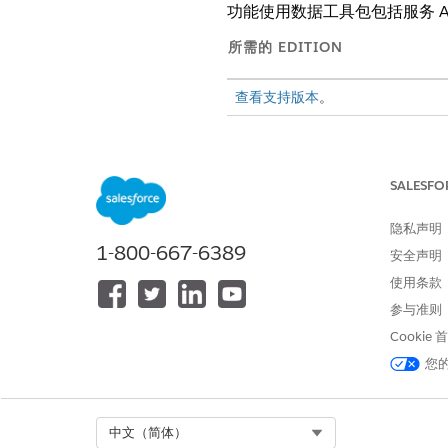
功能使用数据工具包包括服务 AI
所需的 EDITION
查看支持版本
。
管理
Data 360
：
SALESFO
隐私声明
1-800-667-6389
安全声明
使用条款
参与准则
Cookie
您
从应用程序启动程序中，找到
在 Data Cloud 中，转至数
选择
已安装数据套件和软件包
，
Select Org
中文（简体）
选择贵组织的默认数据空间，并