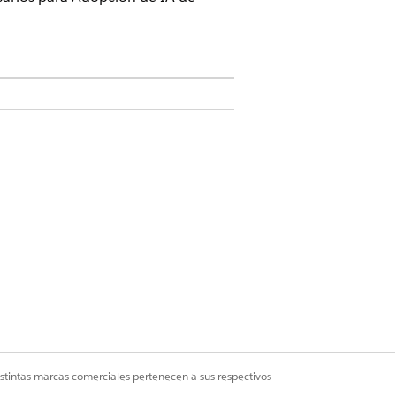
Data 360
.
cs
alytics, otorgue acceso a objetos de
Sí
No
istintas marcas comerciales pertenecen a sus respectivos