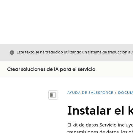
Cerrar
Este texto se ha traducido utilizando un sistema de traducción a
Crear soluciones de IA para el servicio
AYUDA DE SALESFORCE
DOCUM
Usted está aquí:
Mostrar índice de materias
Instalar el 
El kit de datos Servicio incl
transmisiones de datos, los o