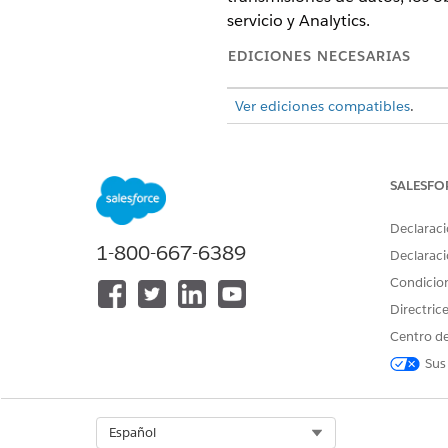
servicio y Analytics.
EDICIONES NECESARIAS
Ver ediciones compatibles
.
Instalar el kit de datos de se
En primer lugar, instale el kit
SALESFO
Configurar datos de servicio 
A continuación, implemente 
Declaraci
1-800-667-6389
Activar permisos de gobernanz
Declaraci
Para personalizar el acceso a
Condicio
acuerdo con su política de G
Directric
Centro de
Sus
¿RESOLVIÓ ESTE ARTÍCULO SU 
¡Háganos saber cómo podemos m
Select Org
Español