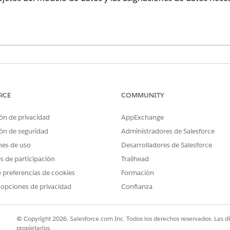
rvicio para Adopción de IA de servicio y Analytics
 de datos Servicio.
RCE
COMMUNITY
en Data 360 para Adopción de IA de servicio y Analytics
los paquetes de datos de Servicio como transmisiones de datos en
ón de privacidad
AppExchange
a de datos para la adopción de IA de servicio y objetos de Analyti
ón de seguridad
Administradores de Salesforce
 objetos
de Data 360
utilizados por Adopción de IA de servicio y An
nes de uso
Desarrolladores de Salesforce
obernanza de datos seleccionada.
es de participación
Trailhead
 preferencias de cookies
Formación
 opciones de privacidad
Confianza
PROBLEMA?
ejorar!
© Copyright 2026, Salesforce.com Inc. Todos los derechos reservados. Las d
propietarios.