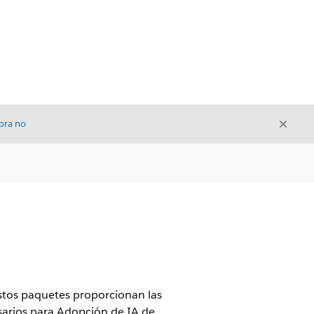
Cerrar
ora no
Cerrar
Estos paquetes proporcionan las
sarios para Adopción de IA de