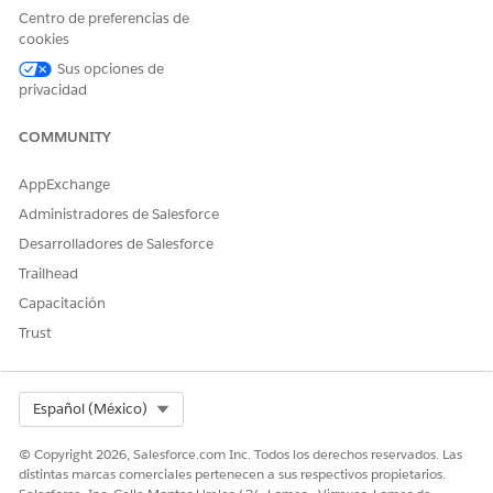
Centro de preferencias de
cookies
Sus opciones de
¿RESOLVIÓ ESTE ARTÍCULO SU PROBLEMA?
privacidad
¡Háganos saber cómo podemos mejorar!
COMMUNITY
Sí
No
AppExchange
Administradores de Salesforce
Desarrolladores de Salesforce
Trailhead
Capacitación
Trust
Select Org
Español (México)
© Copyright 2026, Salesforce.com Inc. Todos los derechos reservados. Las
distintas marcas comerciales pertenecen a sus respectivos propietarios.