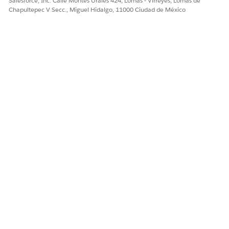
Salesforce, Inc. Calle Montes Urales 424, Lomas - Virreyes, Lomas de
Chapultepec V Secc., Miguel Hidalgo, 11000 Ciudad de México