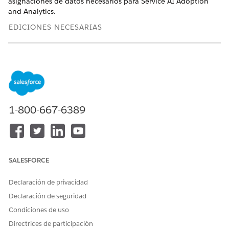
asignaciones de datos necesarios para Service AI Adoption
and Analytics.
EDICIONES NECESARIAS
Vea las ediciones admitidas
.
Instalar el kit de datos de servicio para Adopción de IA de
servicio y Analytics
En primer lugar, instale el kit de datos Servicio.
1-800-667-6389
Configurar datos de servicio en Data 360 para Adopción
de IA de servicio y Analytics
A continuación, implemente los paquetes de datos
Servicio como transmisiones de datos en
Data 360
.
Activar permisos de gobernanza de datos para la
SALESFORCE
adopción de IA de servicio y objetos de Analytics
Para personalizar el acceso a objetos
de Data 360
Declaración de privacidad
utilizados por Service AI Adoption and Analytics, otorgue
Declaración de seguridad
acceso a objetos de acuerdo con su política de
Condiciones de uso
gobernanza de datos seleccionada.
Directrices de participación