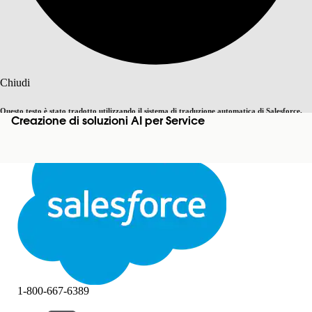
Cerca
Chiudi
Questo testo è stato tradotto utilizzando il sistema di traduzione automatica di Salesforce.
Creazione di soluzioni AI per Service
Passa all'inglese
Non ora
Ulteriori dettagli sono disponibili
qui
.
Chiudi
Chiudi
1-800-667-6389