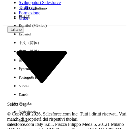
Sviluppatori Salesforce
Trailhead
Select Org
Italiano
Esperienza
Formazione
日本語
Trust
Español (México)
Italiano
Español
Cancella tutto
Chiudi
中文（简体）
中文（繁體）
한국어
Русский
Português (Brasil)
Suomi
Dansk
Svenska
Select Org
Nederlands
© Copyright 2026, Salesforce.com Inc. Tutti i diritti riservati. Vari
marchi di proprietà dei rispettivi titolari.
Norsk
salesforce.com Italy S.r.l., Piazza Filippo Meda 5, 20121 Milano
Nessun risultato