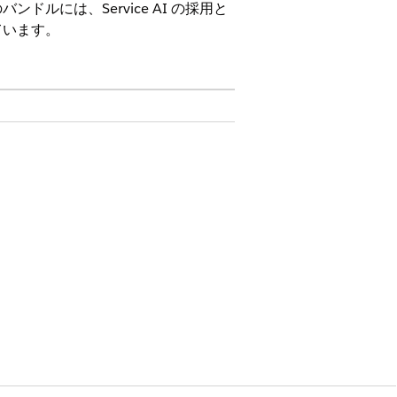
には、Service AI の採用と
ています。
択したデータ ガバナンス ポリシーに従っ
はい
いいえ