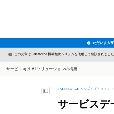
閉じる
この文章は Salesforce 機械翻訳システムを使用して翻訳されまし
サービス向け AI ソリューションの構築
SALESFORCE ヘルプ
ドキュメント
詳細情報:
目次を表示
サービスデ