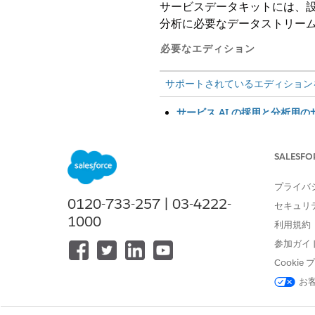
サービスデータキットには、設定
分析に必要なデータストリー
必要なエディション
サポートされているエディション
サービス AI の採用と分析用
まず、サービスデータキットを
サービス AI の採用と分析のため
SALESFO
次に、サービスデータバンド
プライバ
サービス AI の採用および An
0120-733-257 | 03-4222-
Service AIの採用と分析で使
セキュリ
てオブジェクトへのアクセス権
1000
利用規約
参加ガイ
Cooki
お
この記事で問題は解決されましたか
ご意見をお待ちしております。