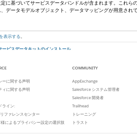
に基づいてサービスデータバンドルが含まれます。これらのバンドル
ム、データモデルオブジェクト、データマッピングが用意され
を表示する
。
のサービスデータキットのインストール
インストールします。
の Data 360 でのサービスデータの設定
RCE
COMMUNITY
ルを
Data 360
のデータストリームとしてリリースします。
シーに関する声明
AppExchange
alytics オブジェクトのデータガバナンス権限の有効化
用される
Data 360
オブジェクトへのアクセスをカスタマイズするには、選
ティに関する声明
Salesforce システム管理者
を付与します。
Salesforce 開発者
ドライン:
Trailhead
e プリファレンスセンター
トレーニング
客様によるプライバシー設定の選択肢
トラスト
?