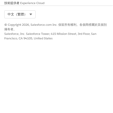
技術提供者
Experience Cloud
Select Org
中文（繁體）
© Copyright 2026, Salesforce.com Inc. 保留所有權利。各個商標屬於其個別
擁有者。
Salesforce, Inc. Salesforce Tower, 415 Mission Street, 3rd Floor, San
Francisco, CA 94105, United States