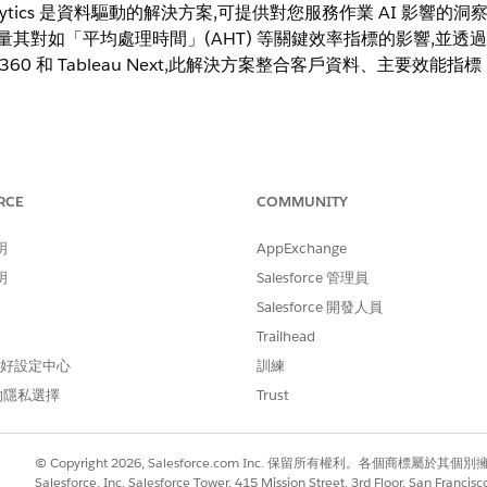
n and Analytics 是資料驅動的解決方案,可提供對您服務作業 AI
量其對如「平均處理時間」(AHT) 等關鍵效率指標的影響,並透過檢
 360
和 Tableau Next,此解決方案整合客戶資料、主要效能指標 
RCE
COMMUNITY
明
AppExchange
段中的資訊確保您的組織已正確設定。若要支援您的安裝和視覺效果,請檢
明
Salesforce 管理員
Salesforce 開發人員
alytics
and Analytics 設定頁面逐步完成
Data 360
先決條件、安裝先決條件,然後安裝 Servi
Trailhead
 偏好設定中心
訓練
的隱私選擇
Trust
 Analytics 顯示面板會追蹤「平均處理時間」(AHT) 和「員工滿意度」(ESAT
© Copyright 2026, Salesforce.com Inc. 保留所有權利。各個商標屬於其個
ytics 顯示面板
Salesforce, Inc. Salesforce Tower, 415 Mission Street, 3rd Floor, San Francis