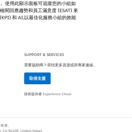
 影響的洞察。使用此顯示面板可追蹤您的小組如
閱回應趨勢和員工滿意度 (ESAT) 來
(KPI) 和 AI,以最佳化服務小組的效能
SUPPORT & SERVICES
需要協助嗎？尋找更多資源或與專家連線。
閱
Data 360
、Tableau Next 和您行業資料
取得支援
ce AI Adoption 和 Analytics 的步
技術提供者
Experience Cloud
),以測量 AI 解決方案對您連絡中心服務的整體影
別擁有者。
co, CA 94105, United States