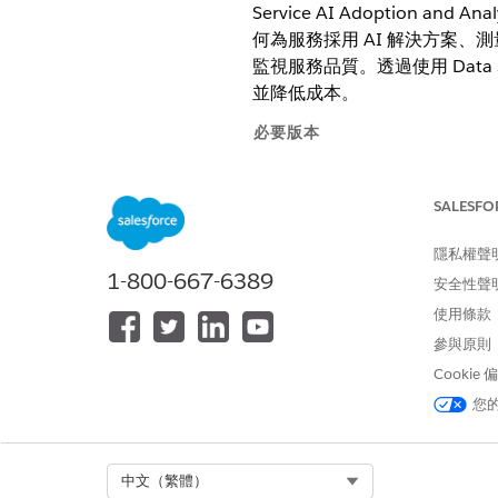
Service AI Adoptio
何為服務採用 AI 解決方案、測
監視服務品質。透過使用
Data
並降低成本。
必要版本
檢視支援的版本
。
SALESFO
需求與考量事項
隱私權聲
在您開始安裝之前,請使用此區
1-800-667-6389
的需求。
安全性聲
使用條款
設定 Service AI Adoption 與 An
使用 Service AI Adoption 
參與原則
驟。
Cookie
服務 AI 採用度量計算
您
Service AI Adoption
響。
Select Org
中文（繁體）
Service AI 與 Adoption Anal