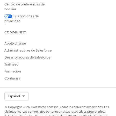
Centro de preferencias de
servicio y Analytics, vaya al paso Configurar publicación de
cookies
Data 360 y haga clic en
Configurar
.
En la página Configurar Analytics, active el conmutador
Sus opciones de
Adopción de funciones de Analytics.
privacidad
COMMUNITY
¿RESOLVIÓ ESTE ARTÍCULO SU PROBLEMA?
AppExchange
¡Háganos saber cómo podemos mejorar!
Administradores de Salesforce
Desarrolladores de Salesforce
Sí
No
Trailhead
Formación
Confianza
Select Org
Español
© Copyright 2026, Salesforce.com Inc. Todos los derechos reservados. Las
distintas marcas comerciales pertenecen a sus respectivos propietarios.