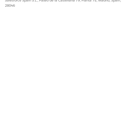
Salesforce Spain S.L., Paseo de la Castellana 79, Planta 7ª, Madrid, Spain,
28046