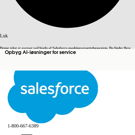
Søg
Luk
Denne tekst er oversat ved hjælp af Salesforce-maskinoversættelsessystem. Du finder flere
Opbyg AI-løsninger for service
Skift til engelsk
Ikke nu
detaljer
her
.
Luk
Luk
1-800-667-6389