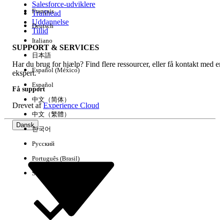
Salesforce-udviklere
Français
Trailhead
Experience
Uddannelse
Deutsch
Tillid
Italiano
SUPPORT & SERVICES
日本語
Har du brug for hjælp? Find flere ressourcer, eller få kontakt med e
Ryd alle
Udført
Español (México)
ekspert.
Español
Få support
中文（简体）
Drevet af
Experience Cloud
中文（繁體）
Dansk
한국어
Русский
Português (Brasil)
Suomi
Ingen resultater