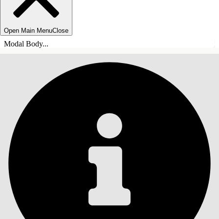
Open Main Menu
Close
Modal Body...
INDHOLD
Søg
Vis indholdsfortegnelse
Indhold