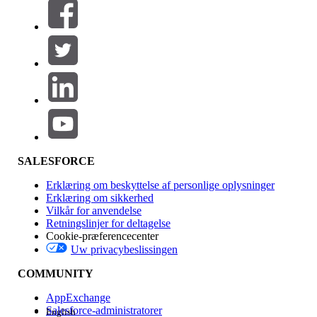
Filtre (0)
VÆLG FILTRE
Tilføj
Produktområde
Funktionspåvirkning
SALESFORCE
Erklæring om beskyttelse af personlige oplysninger
Erklæring om sikkerhed
Vilkår for anvendelse
Retningslinjer for deltagelse
Cookie-præferencecenter
Uw privacybeslissingen
Version
COMMUNITY
AppExchange
Salesforce-administratorer
English