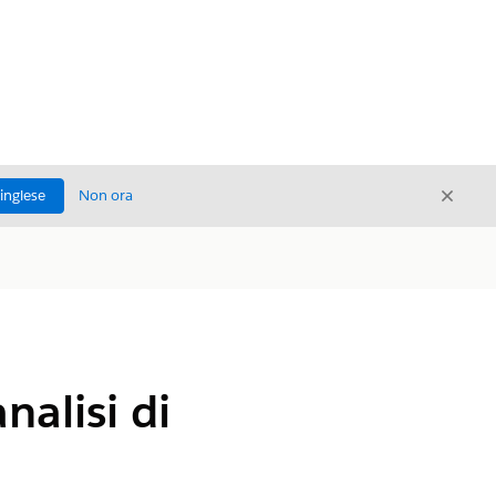
Chiud
'inglese
Non ora
Chiudi
nalisi di