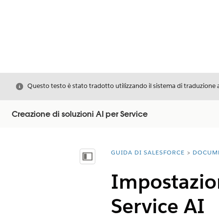
Chiudi
Questo testo è stato tradotto utilizzando il sistema di traduzione 
Creazione di soluzioni AI per Service
GUIDA DI SALESFORCE
DOCUM
Ti trovi qui:
Mostra sommario
Impostazion
Service AI