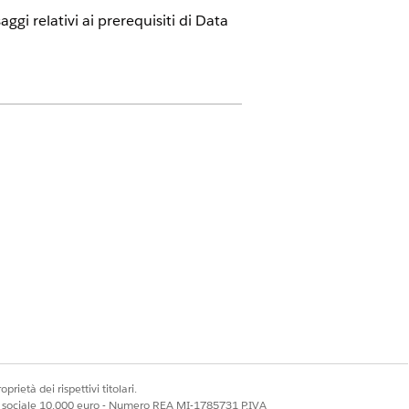
gi relativi ai prerequisiti di
Data
 Data Cloud Architect
 Utente Data Cloud
 Utente Data Cloud One per le
nte Service AI Unified Analytics
prietà dei rispettivi titolari.
ale sociale 10.000 euro - Numero REA MI-1785731 P.IVA