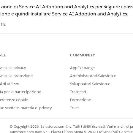
zione di Service AI Adoption and Analytics per seguire i passag
lazione e quindi installare Service AI Adoption and Analytics.
STE
te
.
INSIEMI DI AUTORIZZAZIONI RICHIESTI
RCE
COMMUNITY
Insieme di autorizzazioni
a sulla privacy
AppExchange
O
va sulla protezione
Amministratori Salesforce
 di utilizzo
Sviluppatori Salesforce
Insieme di autorizzazioni
da per la partecipazione
Trailhead
O
eferenze cookie
Formazione
Insieme di autorizzazioni
ue scelte in materia di privacy
Trust
organizzazioni associate
Adoption and Analytics:
Insieme di autorizzazioni Ute
© Copyright 2026, Salesforce.com Inc. Tutti i diritti riservati. Vari marchi di pro
salesforce.com Italy S.r.l., Piazza Filippo Meda 5, 20121 Milano (MI) Capit