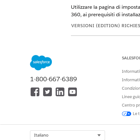
Utilizzare la pagina di imposta
360
, ai prerequisiti di instal
VERSIONI (EDITION) RICHIE
Visualizzare le versioni supporta
SALESFO
Per gestire
Data 360
:
Informativ
1-800-667-6389
Informati
Condizioni
Linee gui
Centro pr
Le t
Per installare l'app Service AI 
Select Org
Italiano