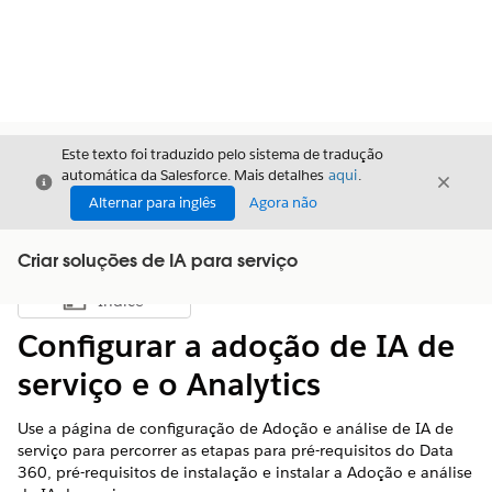
Este texto foi traduzido pelo sistema de tradução
automática da Salesforce. Mais detalhes
aqui
.
Fechar
Fecha
Fechar
Alternar para inglês
Agora não
Criar soluções de IA para serviço
Índice
Mostrar índice
Configurar a adoção de IA de
serviço e o Analytics
Use a página de configuração de Adoção e análise de IA de
serviço para percorrer as etapas para pré-requisitos do
Data
360
, pré-requisitos de instalação e instalar a Adoção e análise