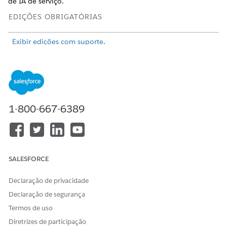
de IA de serviço.
EDIÇÕES OBRIGATÓRIAS
Exibir edições com suporte
.
CONJUNTOS DE PERMISSÕES NECESSÁRIOS
Para gerenciar o
Data 360
:
Conjunto de permissões de
Arquiteto do Data Cloud
1-800-667-6389
OU
Conjunto de permissões de
Usuário do Data Cloud
OU
SALESFORCE
Conjunto de permissões de
Usuário único do Data
Declaração de privacidade
Cloud para organizações
Declaração de segurança
companheiras
Termos de uso
Para instalar o aplicativo
Conjunto de permissões
Diretrizes de participação
Service AI Adoption and
Usuário do Service AI