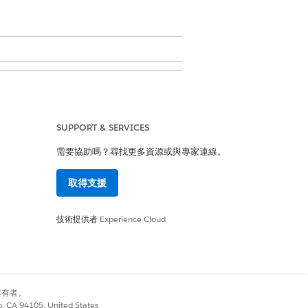
師」權限集
SUPPORT & SERVICES
需要協助嗎？尋找更多資源或與專家連線。
限集
取得支援
One 使用者權限集
技術提供者
Experience Cloud
者」權限集
別擁有者。
co, CA 94105, United States