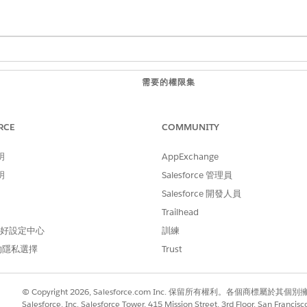
需要的權限集
「Data Cloud 結構設計
RCE
COMMUNITY
或
「Data Cloud 使用者」權
明
AppExchange
明
Salesforce 管理員
或
Salesforce 開發人員
伴隨組織的 Data Cloud 
Trailhead
 偏好設定中心
訓練
nd Analytics 應用程式:
「Service AI 統一分析使用
的隱私選擇
Trust
:
詳細資訊,請參閱
設定並維護
Data 360
。
© Copyright 2026, Salesforce.com Inc. 保留所有權利。各個商標屬於其個
in 統一分析」權限集授權。
Salesforce, Inc. Salesforce Tower, 415 Mission Street, 3rd Floor, San Francis