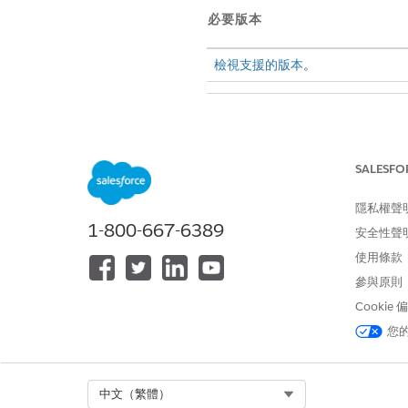
必要版本
檢視支援的版本
。
若要管理
Data 360
:
SALESFO
隱私權聲
1-800-667-6389
安全性聲
使用條款
參與原則
Cookie
若要安裝 Service AI Adoption a
您
開始這些步驟之前,請確定您具有
已啟用並設定
Data 360
。如需
Select Org
中文（繁體）
在您的組織中佈建的「Einste