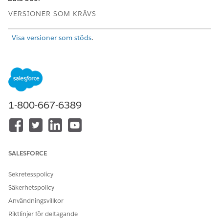
VERSIONER SOM KRÄVS
Visa versioner som stöds
.
BEHÖRIGHETSUPPSÄTTNINGAR SOM BEHÖVS FÖR ATT
Hantera
Data 360
:
Behörighetsuppsättningen
Data Cloud Architect
1-800-667-6389
ELLER
Behörighetsuppsättningen
Data Cloud-användare
ELLER
SALESFORCE
Behörighetsuppsättningen
Data Cloud One User för
Sekretesspolicy
följeslagare
Säkerhetspolicy
Från Appstartaren, hitta och öppna
Data Cloud.
Användningsvillkor
I Data Cloud, gå till fliken Dataströmmar och klicka på
Ny
.
Riktlinjer för deltagande