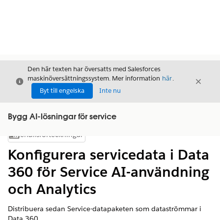
Den här texten har översatts med Salesforces
maskinöversättningssystem. Mer information
här
.
Stäng
Stäng
Stäng
Byt till engelska
Inte nu
Bygg AI-lösningar för service
Innehållsförteckningar
Visa innehållsförteckning
Konfigurera servicedata i Data
360 för Service AI-användning
och Analytics
Distribuera sedan Service-datapaketen som dataströmmar i
Data 360
.