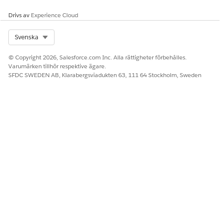
När ett datapaket läggs till startar
ANTECKNING
kreditanvändningen för
Data 360
. Du kan övervaka
Drivs av
Experience Cloud
användningen från din Org62-kontosida eller kontakta din
kontoansvariga.
Select Org
Svenska
© Copyright 2026, Salesforce.com Inc. Alla rättigheter förbehålles.
Varumärken tillhör respektive ägare.
SFDC SWEDEN AB, Klarabergsviadukten 63, 111 64 Stockholm, Sweden
LÖSTE DENNA ARTIKEL DITT PROBLEM?
Berätta för oss vad vi kan förbättra!
Ja
Nej