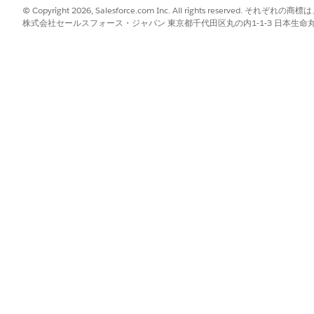
anslate="no">BrandName</span></small>

© Copyright 2026, Salesforce.com Inc. All rights reserve
株式会社セールスフォース・ジャパン 東京都千代田区丸の内1-1-3 日本生命丸の内ガ
?