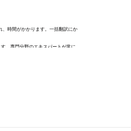
括翻訳され、時間がかかります。一括翻訳にか
ます。専門分野のエキスパートが常に
細は、『
Flex Credits Billable Usage
o not translate」 HTML