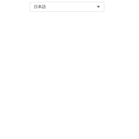
    <small>© 2020 <span tr
Select Org
日本語
</footer>
この記事で問題は解決されましたか
ご意見をお待ちしております。