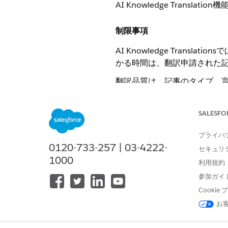
AI Knowledge Trans
制限事項
AI Knowledge Tra
かる時間は、翻訳申請された記事
翻訳品質は、記事のタイプ、
翻訳済みKnowledge記事
SALESFO
考慮事項
プライバ
AI Knowledge Tran
0120-733-257 | 03-4222-
セキュリ
Types
』の「Speech Foun
1000
利用規約
英語に固有のコードラインなど、Kno
参加ガイ
タグを使用できます。
Cooki
コードブロックの例を次に示
お
<footer>
