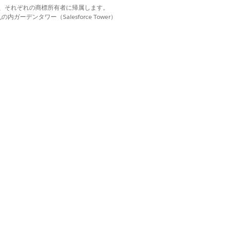
d. それぞれの商標は、それぞれの商標所有者に帰属します。
ーデンタワー（Salesforce Tower）
はい
いいえ