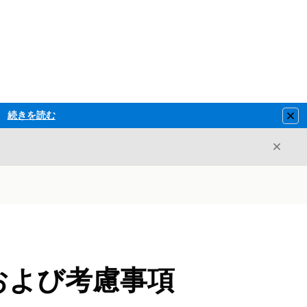
続きを読む
Clo
閉じ
閉じる
の制限および考慮事項