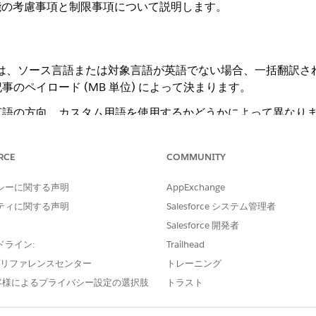
lation機能の考慮事項と制限事項について説明します。
nslationsでは、ソース言語または対象言語が英語でない場合、一
のペイロード (MB 単位) によって決まります。
言語の方向、カスタム用語を使用するかどうかによって異なり
の結果を確認することを強くお勧めします。
RCE
COMMUNITY
シーに関する声明
AppExchange
slationsは、完全に測定されたフレックス クレジットを消費します。詳
ティに関する声明
Salesforce システム管理者
dations」セクションを参照してください。
Salesforce 開発者
wledge Article の本文に翻訳しないコンテンツがある場合は、「D
ドライン:
Trailhead
e プリファレンスセンター
トレーニング
します。
客様によるプライバシー設定の選択肢
トラスト