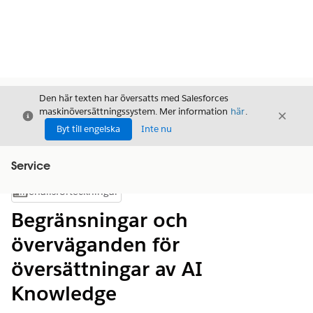
Den här texten har översatts med Salesforces
maskinöversättningssystem. Mer information
här
.
Stäng
Stäng
Stäng
Byt till engelska
Inte nu
Service
Innehållsförteckningar
Visa innehållsförteckning
Begränsningar och
överväganden för
översättningar av AI
Knowledge