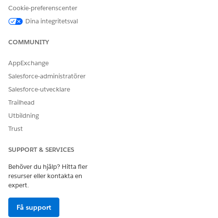
engelska, kan du använda HTML-taggen “Översätt inte”.
Cookie-preferenscenter
Här är ett exempel på kodblock:
Dina integritetsval
<footer>

COMMUNITY
    <small>© 2020 <span translate="no">BrandName</spa
</footer>
AppExchange
Salesforce-administratörer
Salesforce-utvecklare
Trailhead
LÖSTE DENNA ARTIKEL DITT PROBLEM?
Utbildning
Berätta för oss vad vi kan förbättra!
Trust
Ja
Nej
SUPPORT & SERVICES
Behöver du hjälp? Hitta fler
resurser eller kontakta en
expert.
Få support