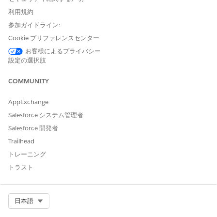
クします。完了すると、KA_Engagement-
利用規約
KnowledgeArticleView データストリームが表示されます。
参加ガイドライン:
Knowledge 機能を有効にしている場合は、追加のデータバンドル
Cookie プリファレンスセンター
をリリースする必要があります。Knowledgeバンドルのデータ ス
お客様によるプライバシー
トリームをリリースするには、
次の手順
に従います。このリリー
設定の選択肢
スを完了したら、データキットのインストールとサービスデータ
の設定に関連するすべての手順が完了しました。「
Install the
COMMUNITY
Service Data Kit
for Service Insights (サービスインサイト用サー
ビスデータキットのインストール)」に戻り、設定プロセスを続行
AppExchange
します。
Salesforce システム管理者
Salesforce 開発者
Trailhead
この記事で問題は解決されましたか?
トレーニング
ご意見をお待ちしております。
トラスト
はい
いいえ
Select Org
日本語