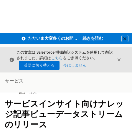
ただいま大変多くのお問い合わせをいただいており、ご連絡までにお時間を頂戴しております
続きを読む
Clo
この文章は Salesforce 機械翻訳システムを使用して翻訳
されました。詳細は
こちら
をご参照ください。
閉じる
閉じ
閉じる
英語に切り替える
今はしません
サービス
目次
目次を表示
サービスインサイト向けナレッ
ジ記事ビューデータストリーム
のリリース