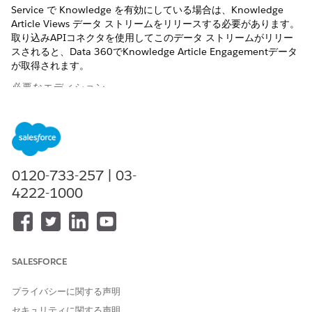
Service で Knowledge を有効にしている場合は、Knowledge
Article Views データ ストリームをリリースする必要があります。
取り込みAPIコネクタを使用してこのデータ ストリームがリリー
スされると、Data 360でKnowledge Article Engagementデータ
が取得されます。
必要なエディション
サポートされているエディションを表示する
。
Data Cloud の [データストリーム] タブに移動して、
[新規]
を
クリックします。
0120-733-257 | 03-
[Other Sources (その他のソース)] で、[Install Data Kits &
4222-1000
Packages (データキットおよびパッケージをインストール)] を
選択し、[
次へ]
をクリックします。
ServiceDK
データ キットを選択し、Knowledge Article Views
のエントリを確認して、
[次へ
] をクリックします。
[
新規コネクタ]
をクリックします。
SALESFORCE
[
コネクタ名]
に「
と入力し、[
保存] を
クリ
KA_Engagement」
ックします。名前に「
と入力しない場合、
KA＿Engagement」
プライバシーに関する声明
リリースは失敗します。
セキュリティに関する声明
次の 2 つの画面で
[次へ
] をクリックし、
[リリース]
をクリッ