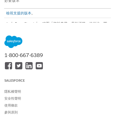
必要版本
檢視支援的版本
。
在 Data Cloud 中，移至「資料串流」索引標籤，然後按一下
「
新增
」。
在「其他來源」下,選取「安裝資料套件和封裝」,然後按一下
「
下一步
」。
選取「
ServiceDK」
資料套件,勾選「Knowledge 文章檢視」的
項目,然後按一下「
下一步
」。
1-800-667-6389
按一下「
新增連接器
」。
針對「
連接器名稱」
,輸入
,然後按一下「
儲
KA_Engagement
存」
。如果您未針對名稱輸入
,則部署會失敗。
KA_Engagement
按一下接下來兩個畫面的「
下一步
」,然後按一下「
部署
」。完
成時,會顯示 KA_Engagement-KnowledgeArticleView 資料串
SALESFORCE
流。
如果您已啟用 Knowledge 功能,則必須部署其他資料搭售方案。請
隱私權聲明
依照
這些步驟
來部署 Knowledge 搭售方案的資料串流。完成此部
安全性聲明
署後,您已完成所有與安裝資料套件和設定「服務資料」相關的步
使用條款
驟。返回
安裝「服務洞察」的服務資料套件
以繼續設定流程。
參與原則