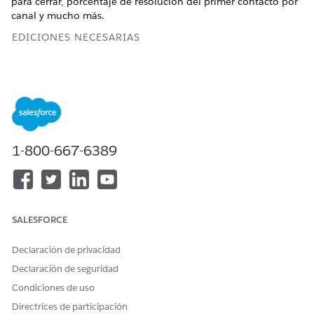
para cerrar, porcentaje de resolución del primer contacto por
canal y mucho más.
EDICIONES NECESARIAS
Ficha Casos
Ver ediciones compatibles
.
1-800-667-6389
Filtre los KPI por periodo de tiempo, prioridad de
NOTA
caso y representantes de servicio.
SALESFORCE
KPI
CÁLCULO
FÓRMULA
Declaración de privacidad
Declaración de seguridad
Total de casos
Número total de
COUNTD(Si
casos creados.
LEFT([User].
Condiciones de uso
[User_Id],15) =
Directrices de participación
USERID15()