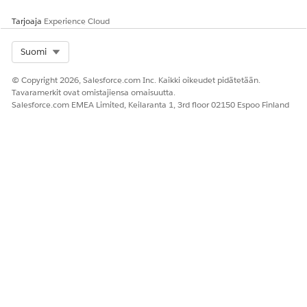
en välinen aika.
USERID15() sitten
Sisältää
[BH_TimeToClose
Tarjoaja
Experience Cloud
tapaukset, jotka
_clc]/(60*60)
avataan
END)
Select Org
Suomi
uudelleen, ja ei
tapauksia, jotka
suljetaan
© Copyright 2026, Salesforce.com Inc. Kaikki oikeudet pidätetään.
välittömästi.
Tavaramerkit ovat omistajiensa omaisuutta.
Salesforce.com EMEA Limited, Keilaranta 1, 3rd floor 02150 Espoo Finland
Ensimmäiseen
Tapauksen
AVG(jos
sulkemiseen
luonnin ja
LEFT([User].
käytetty
ensimmäisen
[User_Id],15) =
keskiarvoinen aika
sulkemisen
USERID15() sitten
(tunnit)
välinen aika.
[BH_TimeToFirstCl
Tämä
ose_clc]/(60*60)
kokonaissumma
END)
ei sisällä
tapauksia, jotka
suljetaan
välittömästi
avaamisen
yhteydessä.
%:n
Prosenttiosuus
SUM(jos
ensimmäinen
tapauksista, jotka
LEFT([User].