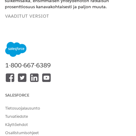
sulkemisaika, ensimmäisen yhteydenoton ratkaisun
prosenttiosuus kanavakohtaisesti ja paljon muuta.
VAADITUT VERSIOT
Tapaukset-välilehti
Näytä tuetut versiot
.
1-800-667-6389
Suodata KPI-mittareita ajanjakson, tapauksen
HUOMAUTUS
prioriteetin ja palveluedustajien mukaan.
SALESFORCE
KPI
LASKENTA
KAAVA
Tietosuojalausunto
Turvatiedote
Tapauksia
Luotujen
COUNTD(jos
yhteensä
tapausten
LEFT([User].
Käyttöehdot
kokonaismäärä.
[User_Id],15) =
Osallistumisohjeet
USERID15() sitten