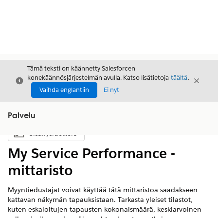
Tämä teksti on käännetty Salesforcen
konekäännösjärjestelmän avulla. Katso lisätietoja
täältä
.
Sulje
Sulje
Sulje
Vaihda englantiin
Ei nyt
Palvelu
Sisällysluettelo
Näytä sisällysluettelo
My Service Performance -
mittaristo
Myyntiedustajat voivat käyttää tätä mittaristoa saadakseen
kattavan näkymän tapauksistaan. Tarkasta yleiset tilastot,
kuten eskaloitujen tapausten kokonaismäärä, keskiarvoinen