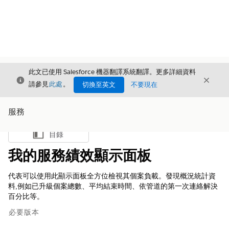
此文已使用 Salesforce 機器翻譯系統翻譯。更多詳細資料
結束
結束
結束
請參見
此處
。
切換至英文
不要現在
服務
目錄
顯示目錄
我的服務績效顯示面板
代表可以使用此顯示面板全方位檢視其個案負載。發現概況統計資
料,例如已升級個案總數、平均結束時間、依管道的第一次連絡解決
百分比等。
必要版本