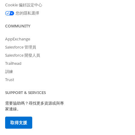
USERID15() then
Cookie 偏好設定中心
[Open_Cases_clc]
您的隱私選擇
END)
已結束個案總數
已結束的個案總
如果 LEFT([User].
COMMUNITY
數。
[User_Id],15) =
USERID15() 則
AppExchange
[Case].[Case_Id]
Salesforce 管理員
END
Salesforce 開發人員
已升級個案總數
已升級的個案總
如果 LEFT([User].
Trailhead
數。
[User_Id],15) =
USERID15() 則
訓練
[Case].[Case_Id]
Trust
END
結束平均時間 (小
建立個案和最後結
AVG(if
SUPPORT & SERVICES
LEFT([User].
時)
束之間的時間量。
[User_Id],15) =
包括重新開啟個案
需要協助嗎？尋找更多資源或與專
USERID15() 然後
的狀況，並排除在
家連線。
是
開啟時立即結束的
[BH_TimeToClose
個案。
取得支援
_clc]/(60*60)
END)