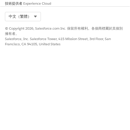
技術提供者
Experience Cloud
首次結束平均時間
個案建立時間與第
AVG(if
LEFT([User].
(小時)
一次結束時間之間
[User_Id],15) =
的時間。這個總數
Select Org
中文（繁體）
USERID15() 然後
不包括開啟時立即
是
結束的個案。
© Copyright 2026, Salesforce.com Inc. 保留所有權利。各個商標屬於其個別
[BH_TimeToFirstCl
擁有者。
ose_clc]/(60*60)
Salesforce, Inc. Salesforce Tower, 415 Mission Street, 3rd Floor, San
END)
Francisco, CA 94105, United States
% 第一次解析度
在第一次回應便結
SUM(If
LEFT([User].
束的個案百分比，
[User_Id],15) =
回覆包括一封電子
USERID15() 接著
郵件、語音通話或
[FCR_Flag_clc]
傳訊工作階段。
END) /
COUNTD(If
LEFT([User].
[User_Id],15) =
USERID15() 接著
[Total_Cases_Clos
ed_clc] END)
依優先順序的個案
依優先順序分組的
個案。