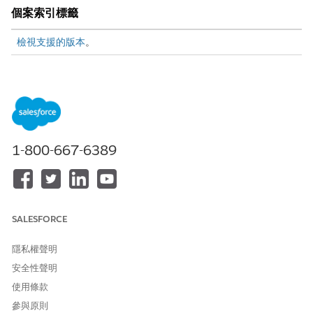
個案索引標籤
檢視支援的版本
。
依期間、個案優先順序和服務代表篩選 KPI。
備註
1-800-667-6389
KPI
計算
公式
個案總數
已建立的個案總
COUNTD(If
LEFT([User].
數。
SALESFORCE
[User_Id],15) =
USERID15() 然後
是 [Case].
隱私權聲明
[Case_Id] END)
安全性聲明
未結束個案
保持未結束的個案
sum(If
使用條款
LEFT([User].
總數。
參與原則
[User_Id],15) =