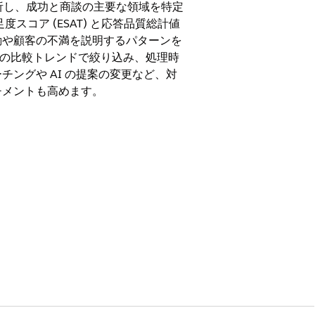
分析し、成功と商談の主要な領域を特定
スコア (ESAT) と応答品質総計値
動や顧客の不満を説明するパターンを
T の比較トレンドで絞り込み、処理時
ングや AI の提案の変更など、対
チメントも高めます。
 付属)
したケースの合計数を表示します。この総計
を把握します。
おすすめの割合を表示します。この総計値を
ます。