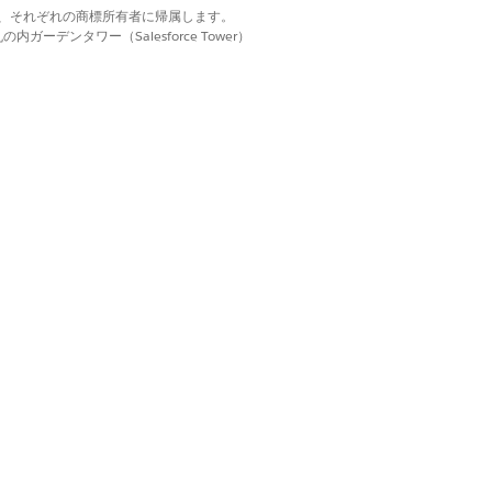
d. それぞれの商標は、それぞれの商標所有者に帰属します。
ーデンタワー（Salesforce Tower）
の平均処理時間を表示します。この評価
主要な効率評価指標を追跡します。
のサム) から計算された従業員満足度スコ
I 駆動型サービスの品質と効果を測定し
決されたケースの平均処理時間を表示しま
用して得られる運用効率を定量化するには、この評価
ースの平均処理時間の経時的な変化が表示
効率の変化を監視し、ROI を検証しま
価と否定的評価の比率を表示します。こ
するチームの全体的なセンチメントと満足
否定的なフィードバックの量を表示しま
またはプロセスの変更に応じてエージェ
かを追跡します。