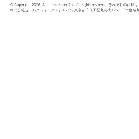
© Copyright 2026, Salesforce.com Inc. All rights reserve
株式会社セールスフォース・ジャパン 東京都千代田区丸の内1-1-3 日本生命丸の内ガ
選択した期間内のすべてのサービスケース
指標を使用して、サービスセンター全体の
エージェントの直接フィードバック (上下
アを表示します。この総計値を使用して、A
ます。
AI 支援を使用して解決されたケースと解
す。Einstein for Service を使
指標を使用します。
AI が支援したケースと支援しなかったケ
されます。この総計値を使用して、長期的な
す。
ィードバック配信)
エージェントのフィードバックの肯定的評
の総計値を使用して、AI のおすすめに対
度を評価します。
ックトレンド)
選択した期間の肯定的なフィードバックと
す。この総計値を使用して、モデルの更新
ントのセンチメントがどのように変化する