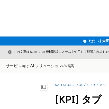
閉じる
この文章は Salesforce 機械翻訳システムを使用して翻訳されまし
サービス向け AI ソリューションの構築
SALESFORCE ヘルプ
ドキュメント
詳細情報:
目次を表示
[KPI] タブ