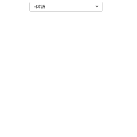
Select Org
日本語
Overall AHT (全体的な AHT)
全体的な ESAT
AHT の比較
AHT 比較トレンド
Feedback Distribution (フ
Feedback Trend (フィードバ