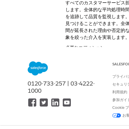
すべてのカスタマーサービス担
します。全体的な平均処理時間 
を追跡して品質を監視します
見つけることができます。全体
間が延長された理由や否定的な
象を絞った介入を実装します
必要なエディション
使用可能なインターフェース: Lightni
SALESFO
使用可能なエディション:
Enterpr
プライバ
0120-733-257 | 03-4222-
[KPI] タブの主要な総計値に
セキュリ
1000
利用規約
総計値
参加ガイ
全体的な使用量
Cooki
お
現状の利用状況