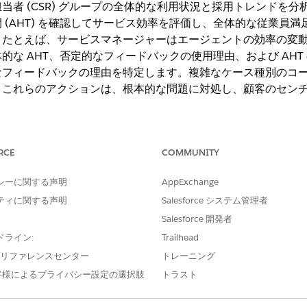
当者 (CSR) グループの全体的な利用状況と採用トレンドを
(AHT) を確認してサービス効率を評価し、全体的な従業員満足度
。たとえば、サービスマネージャーはエージェントの効率の変
的な AHT、否定的なフィードバックの使用理由、および AH
フィードバックの理由を特定します。複雑なケース種別のコーチ
。これらのアクションは、根本的な問題に対処し、顧客のセン
ng Experience
RCE
COMMUNITY
ise
Edition および
Unlimited
Edition (Agentforce 1 Service Edition
シーに関する声明
AppExchange
ついて説明します。
ティに関する声明
Salesforce システム管理者
Salesforce 開発者
説明
ドライン:
Trailhead
エージェントが選択した AI 製品を使用
e プリファレンスセンター
トレーニング
値を使用して、プラットフォームの採用量
客様によるプライバシー設定の選択肢
トラスト
ユーザーが編集せずに受け入れた AI の
使用して、AI モデルの精度と品質を評価し