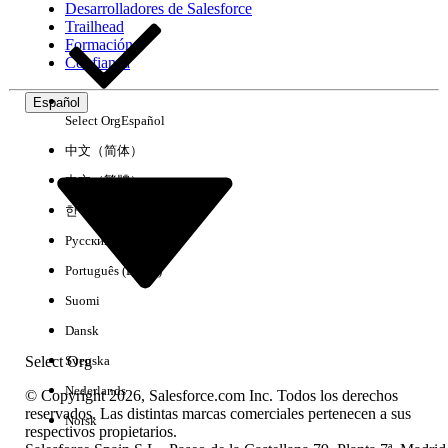
Desarrolladores de Salesforce
Trailhead
Experiencia
Formación
Confianza
Español
Select Org
Español
Borrar todo
Listo
中文（简体）
中文（繁體）
한국어
Русский
Português (Brasil)
Suomi
Dansk
Select Org
Svenska
Nederlands
© Copyright 2026, Salesforce.com Inc. Todos los derechos
reservados. Las distintas marcas comerciales pertenecen a sus
Norsk
respectivos propietarios.
No hay resultados