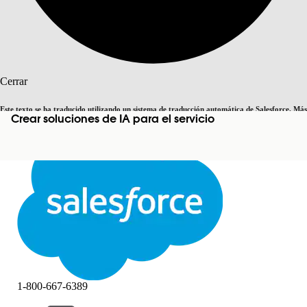
Buscar
Cerrar
Este texto se ha traducido utilizando un sistema de traducción automática de Salesforce. Más
Crear soluciones de IA para el servicio
Cambiar a inglés
Ahora no
información
aquí
.
Cerrar
Cerrar
1-800-667-6389