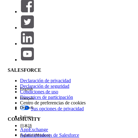
Filtros (0)
SELECCIONAR FILTROS
Agregar
Área de productos
Repercusión de función
SALESFORCE
Declaración de privacidad
Declaración de seguridad
English
Condiciones de uso
Directrices de participación
Français
Centro de preferencias de cookies
Deutsch
Sus opciones de privacidad
Edición
Italiano
COMMUNITY
日本語
AppExchange
Administradores de Salesforce
Español (México)