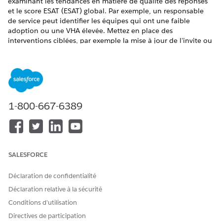
examinant les tendances en matière de qualité des réponses
et le score ESAT (ESAT) global. Par exemple, un responsable
de service peut identifier les équipes qui ont une faible
adoption ou une VHA élevée. Mettez en place des
interventions ciblées, par exemple la mise à jour de l'invite ou
la mise à jour des articles Knowledge, afin d'améliorer la
qualité des réponses et, à terme, d'accroître la satisfaction
client.
ÉDITIONS REQUISES
1-800-667-6389
Disponible avec : Lightning Experience
Disponible avec :
Enterprise
et
Unlimited
avec Agentforce 1
Service Editions
SALESFORCE
Découvrez les métriques clés sous l'onglet Présentation.
MÉTRIQUE
DESCRIPTION
Déclaration de confidentialité
Déclaration relative à la sécurité
Utilisation globale
Affiche le nombre total de
requêtes dans lesquelles les
Conditions d’utilisation
agents ont utilisé le produit IA
Directives de participation
sélectionné. Utilisez cette