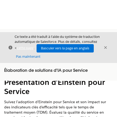
Ce texte a été traduit à l’aide du système de traduction
automatique de Salesforce. Plus de détails, consultez
Fermer
Ferme
<
cette page
.
Basculer vers la page en anglais
Fermer
Pas maintenant
Table des
Élaboration de solutions d'IA pour Service
Afficher la table des matières
matières
Présentation d'Einstein pour
Service
Suivez l'adoption d'Einstein pour Service et son impact sur
des indicateurs clés d'efficacité tels que le temps de
traitement moyen (TDM). Évaluez la qualité du service en