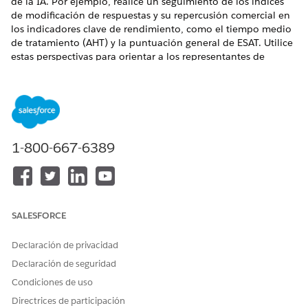
de la IA. Por ejemplo, realice un seguimiento de los índices
de modificación de respuestas y su repercusión comercial en
los indicadores clave de rendimiento, como el tiempo medio
de tratamiento (AHT) y la puntuación general de ESAT. Utilice
estas perspectivas para orientar a los representantes de
servicio e identificar los principales adoptantes.
EDICIONES NECESARIAS
Disponible en: Lightning Experience
1-800-667-6389
Disponible en: Ediciones
Enterprise
y
Unlimited
con
Agentforce 1 Service Edition
Descripción general de Einstein for Service
Supervise la adopción de Einstein for Service y su impacto
SALESFORCE
en indicadores clave de eficiencia como el tiempo medio
de tratamiento (AHT). Evalúe la calidad del servicio a
Declaración de privacidad
través de tendencias de calidad de respuesta y
puntuación general de ESAT (ESAT). Por ejemplo, un
Declaración de seguridad
gestor de servicio puede identificar los equipos con baja
Condiciones de uso
adopción o alta HTA. Implemente intervenciones
Directrices de participación
dirigidas, como la actualización de la solicitud o la