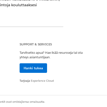
intoja kouluttaaksesi
olla
SUPPORT & SERVICES
Tarvitsetko apua? Hae lisää resursseja tai ota
toreihin, kuten keskiarvoiseen
yhteys asiantuntijaan.
perusteella. Palvelupäällikkö voi
ennettuja interventioita, kuten päivitä
Hanki tukea
tyväisyyttä.
Tarjoaja
Experience Cloud
ejä tunnistaaksesi onnistumisen ja
ittelyaika (AHT) ja valvo laatua
kö voi esimerkiksi löytää kuvioita, jotka
n AHT-arvon, negatiivisen palautteen
rkit ovat omistajiensa omaisuutta.
iviselle palautteelle. Ota käyttöön