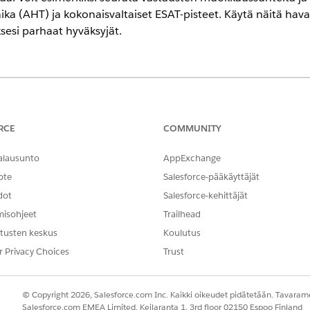
ika (AHT) ja kokonaisvaltaiset ESAT-pisteet. Käytä näitä hava
sesi parhaat hyväksyjät.
encessa
- ja
Unlimited
Edition -versioissa Agentforce 1 Service Edition -versi
RCE
COMMUNITY
aus
oa palvelua varten ja sen vaikutusta tärkeimpiin tehokkuusindikaat
alausunto
AppExchange
 palvelun laatua vastausten laadun trendien ja kokonaispistemäärän 
ote
Salesforce-pääkäyttäjät
 joilla on alhainen sopeutumisaika tai korkea AHT-arvo. Toteuta kohd
dot
Salesforce-kehittäjät
ge, parantaaksesi vastausten laatua ja parantaaksesi asiakkaiden tyy
misohjeet
Trailhead
tusten keskus
Koulutus
veluedustajien (CSR) ryhmien kokonaiskäytön ja sopeutumisen trend
-alueet. Arvioi palvelutehokkuutta tarkastamalla keskiarvoinen käs
r Privacy Choices
Trust
tyväisyyspisteitä (ESAT) ja vastausten laatumittareita. Palvelupäällik
den ja asiakastyytyväisyyden vaihteluita. Suodata kokonaisvaltaise
© Copyright 2026, Salesforce.com Inc. Kaikki oikeudet pidätetään. Tavarame
n perusteella eristääksesi syyt pidemmille käsittelyaikoille tai negati
Salesforce.com EMEA Limited, Keilaranta 1, 3rd floor 02150 Espoo Finland