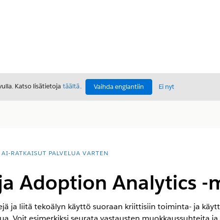
lla. Katso lisätietoja
täältä
.
Vaihda englantiin
Ei nyt
AI-RATKAISUT PALVELUA VARTEN
ja Adoption Analytics -m
jä ja liitä tekoälyn käyttö suoraan kriittisiin toiminta- ja kä
ua. Voit esimerkiksi seurata vastausten muokkaussuhteita ja 