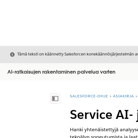
Sulje
Tämä teksti on käännetty Salesforcen konekäännösjärjestelmän avu
AI-ratkaisujen rakentaminen palvelua varten
SALESFORCE-OHJE
ASIAKIRJA
Olet tässä:
Näytä sisällysluettelo
Service AI- 
Hanki yhtenäistettyjä analyyse
tekoälyn sopeutumista ja laat