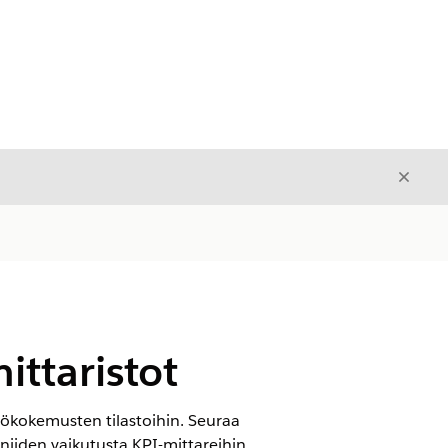
Sulje
Sulje
ittaristot
yttökokemusten tilastoihin. Seuraa
niiden vaikutusta KPI-mittareihin,