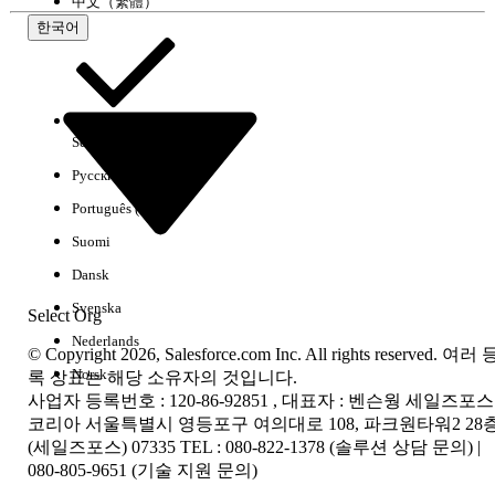
中文（繁體）
한국어
Select Org
한국어
Русский
결과 없음
Português (Brasil)
몇 가지 검색 팁
Suomi
키워드의 맞춤법을 확인하십시오.
Dansk
더 일반적인 검색 용어를 사용하십시오.
Svenska
Select Org
필터 수를 줄여 검색 범위를 확장하십시오.
Nederlands
© Copyright 2026, Salesforce.com Inc. All rights reserved. 여러 
Norsk
록 상표는 해당 소유자의 것입니다.
전체 Salesforce 도움말 검색
사업자 등록번호 : 120-86-92851 , 대표자 : 벤슨웡 세일즈포스
코리아 서울특별시 영등포구 여의대로 108, 파크원타워2 28
(세일즈포스) 07335 TEL : 080-822-1378 (솔루션 상담 문의) |
rce 도움말 검색
080-805-9651 (기술 지원 문의)