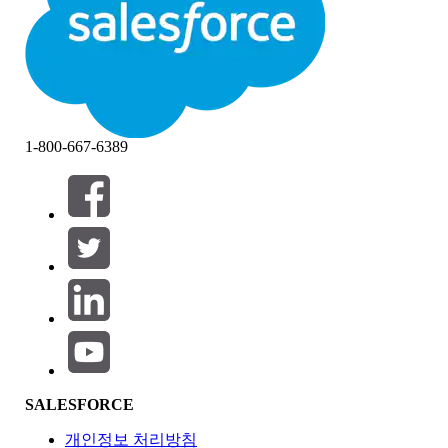
1-800-667-6389
필터 (0)
필터 선택
추가
제품 영역
SALESFORCE
기능 영향
개인정보 처리방침