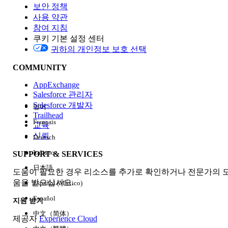
보안 정책
사용 약관
참여 지침
쿠키 기본 설정 센터
Edition
귀하의 개인정보 보호 선택
COMMUNITY
AppExchange
Salesforce 관리자
Salesforce 개발자
영어
경험
Trailhead
Français
교육
신뢰
Deutsch
Italiano
SUPPORT & SERVICES
모두 지우기
완료
日本語
도움이 필요한 경우 리소스를 추가로 확인하거나 전문가의 
움을 받으십시오.
Español (México)
Español
지원 받기
中文（简体）
제공자
Experience Cloud