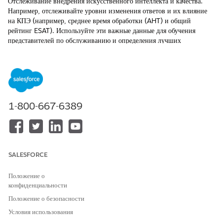
Отслеживание внедрения искусственного интеллекта и качества.
Например, отслеживайте уровни изменения ответов и их влияние
на КПЭ (например, среднее время обработки (AHT) и общий
рейтинг ESAT). Используйте эти важные данные для обучения
представителей по обслуживанию и определения лучших
пользователей.
ТРЕБУЕМЫЕ ВЕРСИИ
Доступно в версиях: Lightning Experience
1-800-667-6389
Доступно в версиях:
Enterprise
и
Unlimited
Edition с
Agentforce 1 Service Edition
Einstein для обзора обслуживания
Отслеживайте внедрение Einstein for Service и его влияние на
SALESFORCE
ключевые показатели эффективности, например, среднее время
обработки (AHT). Оцените качество обслуживания посредством
Положение о
тенденций качества ответа и общего рейтинга ESAT (ESAT).
конфиденциальности
Например, менеджер по обслуживанию может определить
рабочие группы с низким уровнем внедрения или высоким
Положение о безопасности
АЧТ. Внедрите целевые вмешательства, например, обновление
Условия использования
напоминания или обновление статей Knowledge, чтобы