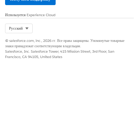
Используется
Experience Cloud
ЭТА СТАТЬЯ РЕШИЛА ВАШУ ПРОБЛЕМУ?
Select Org
Русский
Оставьте свой отзыв, чтобы мы могли стать лучше!
© salesforce.com, inc., 2026 гг. Все права защищены. Упомянутые товарные
Да
Нет
знаки принадлежат соответствующим владельцам.
Salesforce, Inc. Salesforce Tower, 415 Mission Street, 3rd Floor, San
Francisco, CA 94105, United States