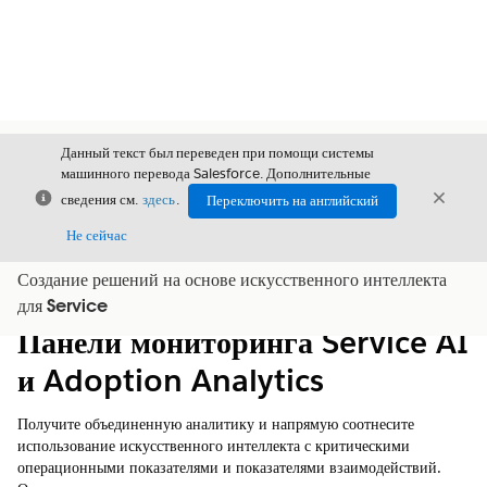
Данный текст был переведен при помощи системы
машинного перевода Salesforce. Дополнительные
Закрыть
Закры
сведения см.
здесь
.
Переключить на английский
Закрыт
Не сейчас
Создание решений на основе искусственного интеллекта
Содержание
Показать содержание
для Service
Панели мониторинга Service AI
и Adoption Analytics
Получите объединенную аналитику и напрямую соотнесите
использование искусственного интеллекта с критическими
операционными показателями и показателями взаимодействий.