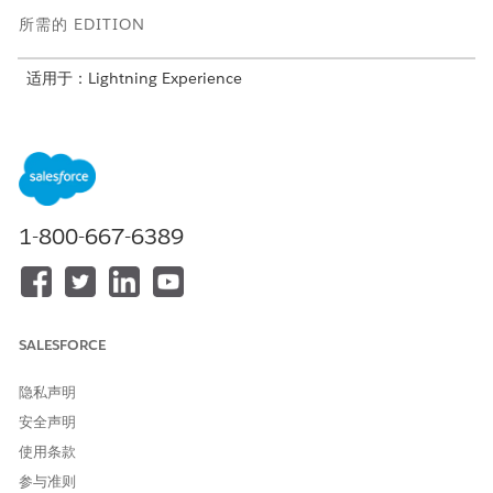
所需的 EDITION
适用于：Lightning Experience
适用于：Agentforce 1 Service Edition 的
Enterprise
和
Unlimited
Edition
Einstein for Service 概览
监控 Einstein for Service 的采用情况及其对平均处理时间
(AHT) 等关键效率指标的影响。通过回复质量趋势和总体 ESAT
1-800-667-6389
(ESAT) 得分评估服务质量。例如，服务经理可以识别采用率低
或 AHT 高的团队。实施有针对性的干预措施，例如更新提示或
更新 Knowledge 文章，以提高回复质量，并最终提高客户满意
度。
SALESFORCE
KPI 选项卡
分析所有客户服务代表 (CSR) 小组的总体使用情况和采用趋
隐私声明
势，以确定成功和业务机会的关键领域。通过审查整体平均处理
安全声明
时间 (AHT) 评估服务效率，并通过跟踪整体员工满意度得分
(ESAT) 和响应质量度量来监控质量。例如，服务经理可以找到
使用条款
解释客服人员效率和客户不满意波动的模式。按整体 AHT、负
参与准则