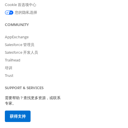
反馈使用原因和 AHT 比较趋势进行筛选，以隔离处理时间延长
Cookie 首选项中心
或负反馈的原因。实施有针对性的干预措施，例如对复杂个案类
您的隐私选择
型的指导或修改 AI 建议。这些操作解决了根本问题，也增强了
客户的情绪。
COMMUNITY
AppExchange
Salesforce 管理员
本文章是否解决您的问题？
Salesforce 开发人员
请与我们共享您的想法，以便我们进行改进！
Trailhead
是
否
培训
Trust
SUPPORT & SERVICES
需要帮助？查找更多资源，或联系
专家。
获得支持