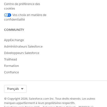
Modifier, puis sélectionnez les champs d'un objet
Centre de préférence des
Knowledge que vous souhaitez traduire.
cookies
Vos choix en matière de
confidentialité
COMMUNITY
AppExchange
Administrateurs Salesforce
Développeurs Salesforce
Trailhead
Formation
Facultatif :
Chargez un dictionnaire de données
personnalisé pour améliorer la qualité de votre
Confiance
traduction. Mettez en forme vos dictionnaires de données
personnalisés au format CSV.
Enregistrez votre travail.
Select Org
Français
© Copyright 2026, Salesforce.com Inc. Tous droits réservés. Les autres
marques appartiennent à leurs propriétaires respectifs.
CET ARTICLE A-T-IL RÉSOLU VOTRE PROBLÈME ?