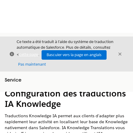
Ce texte a été traduit à l’aide du système de traduction
automatique de Salesforce. Plus de détails, consultez
Fermer
Ferme
<
cette page
.
Basculer vers la page en anglais
Fermer
Pas maintenant
Table des
Service
Afficher la table des matières
matières
Configuration des traductions
IA Knowledge
Traductions Knowledge IA permet aux clients d'adapter plus
rapidement leur activité en localisant leur base de Knowledge
nativement dans Salesforce. IA Knowledge Translations vous