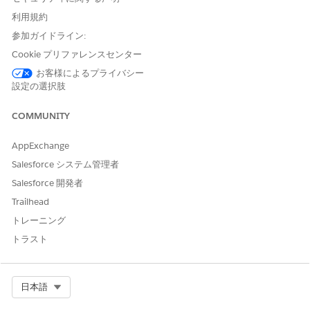
利用規約
参加ガイドライン:
Cookie プリファレンスセンター
お客様によるプライバシー
設定の選択肢
COMMUNITY
AppExchange
省略可能:
カスタムデータ辞書をアップロードして翻訳品質を
Salesforce システム管理者
向上させます。CSV 形式でカスタムデータ辞書を書式設定し
Salesforce 開発者
ます。
Trailhead
作業内容を保存します。
トレーニング
トラスト
この記事で問題は解決されましたか?
ご意見をお待ちしております。
Select Org
日本語
はい
いいえ