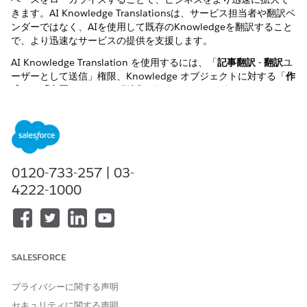
きます。AI Knowledge Translationsは、サービス担当者や翻訳ベ
ンダーではなく、AIを使用して既存のKnowledgeを翻訳すること
で、より迅速なサービスの提供を支援します。
AI Knowledge Translation を使用するには、「
記事翻訳 - 翻訳
ユ
ーザーとして送信」権限、Knowledge オブジェクトに対する「
作
成」
、
「参照」
、および「
編集」
権限、および組織で Einstein が
有効になっている必要があります。
AI Knowledge翻訳を設定する前に、Knowledgeベースが複数の
言語をサポートしていることを確認し、使用している特定の言語
を設定します。
0120-733-257 | 03-
Knowledge Translation では、75 個の言語とロケールがサポー
4222-1000
トされます。
[設定] で Einstein 設定に移動し、[Einstein を有効化] への切
り替えを有効にします。
[設定] で、「
リアルタイム翻訳
」と入力して選択します。
[リアルタイム翻訳] で、
Einstein 記事翻訳
の切り替えを有効
SALESFORCE
にします。
[翻訳する Knowledge 項目] セクションで、[編集] をクリック
プライバシーに関する声明
し、翻訳する Knowledge オブジェクトの項目を選択します。
セキュリティに関する声明