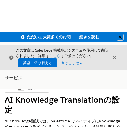
ただいま大変多くのお問い合わせをいただいており、ご連絡までにお時間を頂戴しております
続きを読む
Clo
この文章は Salesforce 機械翻訳システムを使用して翻訳
されました。詳細は
こちら
をご参照ください。
閉じる
閉じ
閉じる
英語に切り替える
今はしません
サービス
目次
目次を表示
AI Knowledge Translationの設
定
AI Knowledge翻訳では、Salesforce でネイティブにKnowledge
ベースをローカライズすることで、ビジネスをより迅速に拡大で