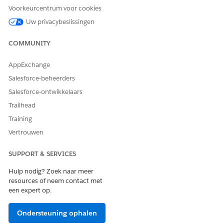
Voorkeurcentrum voor cookies
Uw privacybeslissingen
COMMUNITY
AppExchange
Salesforce-beheerders
Salesforce-ontwikkelaars
Trailhead
Optioneel:
Upload een aangepaste gegevenswoordenlijst
Training
om de kwaliteit van uw vertaling te verbeteren. Maak uw
Vertrouwen
aangepaste gegevenswoordenboeken op in CSV-indeling.
Sla uw werk op.
SUPPORT & SERVICES
Hulp nodig? Zoek naar meer
resources of neem contact met
een expert op.
HEEFT DIT ARTIKEL UW PROBLEEM OPGELOST?
Laat ons weten wat we kunnen doen om te verbeteren!
Ondersteuning ophalen
Ja
Nee