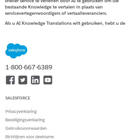
sneller service te verlenen door AI te gebruiken om uw
bestaande Knowledge te vertalen in plaats van
servicevertegenwoordigers of vertaalleveranciers.
Als u AI Knowledge Translations wilt gebruiken, hebt u de
machtiging
Artikelvertaling - Indienen voor vertaling
Gebruiker, de machtiging
Maken
,
Lezen
en
Bewerken
voor het
Knowledge object nodig en Einstein ingeschakeld in uw
organisatie.
Voordat u AI Knowledge Translations instelt, zorgt u ervoor
dat uw Knowledge base meerdere talen ondersteunt en stelt
1-800-667-6389
u de specifieke talen in die u gebruikt.
Knowledge Translation ondersteunt 75 talen en omgevingen.
Ga in Set-up naar Einstein Set-up en schakel Einstein
inschakelen in.
SALESFORCE
Geef in Set-up
Realtime vertalingen
op en selecteer deze.
Schakel in Real-time vertalingen de schakelaar
Einstein
Privacyverklaring
Article Translate
in.
Beveiligingsverklaring
Klik in de sectie Knowledge Fields to Translate (Te vertalen
Gebruiksvoorwaarden
Knowledge velden) op Bewerken en selecteer de velden
voor een Knowledge object dat u wilt vertalen.
Richtlijnen voor deelname