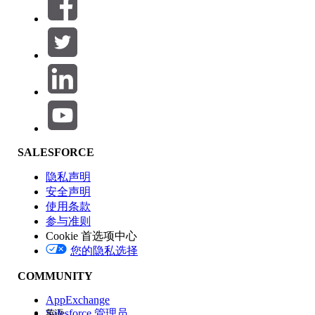
筛选器 (0)
选择筛选器
添加
产品区域
SALESFORCE
功能影响
隐私声明
安全声明
使用条款
参与准则
Cookie 首选项中心
版本
您的隐私选择
COMMUNITY
AppExchange
Salesforce 管理员
英语