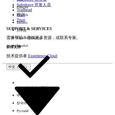
Salesforce 开发人员
Français
体验
Trailhead
培训
Deutsch
Trust
Italiano
SUPPORT & SERVICES
日本語
全部清除
完成
需要帮助？查找更多资源，或联系专家。
Español (México)
Español
获得支持
技术提供者
Experience Cloud
中文（简体）
Select Org
中文（简体）
中文（繁体）
한국어
Русский
没有结果