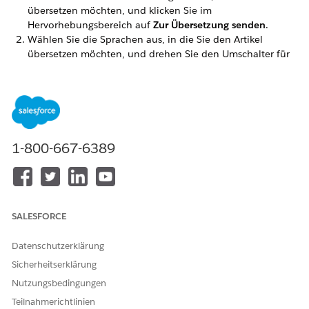
übersetzen möchten, und klicken Sie im
Hervorhebungsbereich auf
Zur Übersetzung senden
.
Wählen Sie die Sprachen aus, in die Sie den Artikel
übersetzen möchten, und drehen Sie den Umschalter für
die AI-Übersetzung um.
1-800-667-6389
SALESFORCE
Datenschutzerklärung
Klicken Sie auf
Senden
.
Sicherheitserklärung
Nutzungsbedingungen
Wenn Ihre Übersetzung abgeschlossen ist, erhalten Sie je
nach Größe Ihrer Übersetzungsanforderung eine E-Mail und
Teilnahmerichtlinien