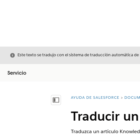
Cerrar
Este texto se tradujo con el sistema de traducción automática de
Servicio
AYUDA DE SALESFORCE
DOCUM
Usted está aquí:
Mostrar índice de materias
Traducir un
Traduzca un artículo Knowled