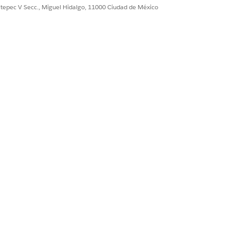
ultepec V Secc., Miguel Hidalgo, 11000 Ciudad de México
ón, recibirá un email y una
inmediatamente en la sección Ver
e los resultados de artículos
tiples solicitudes de traducción
a traducción completada más
 Knowledge seleccionado. Puede