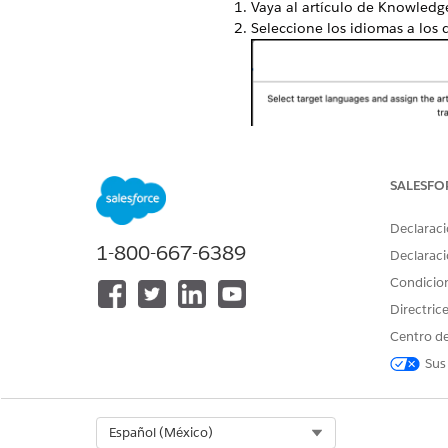
Vaya al artículo de Knowledge
Seleccione los idiomas a los 
SALESFO
Declaraci
1-800-667-6389
Declaraci
Condicio
Directric
Centro de
Sus
Select Org
Español (México)
Haga clic en
Enviar
.