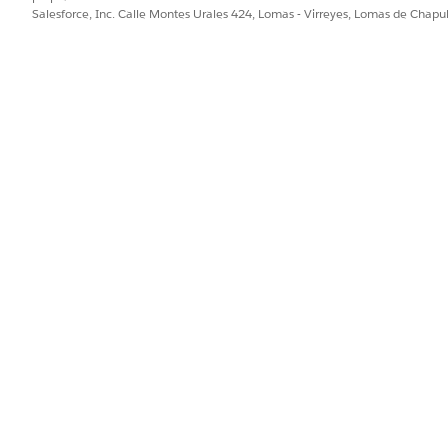
Salesforce, Inc. Calle Montes Urales 424, Lomas - Virreyes, Lomas de Chap
mpleta, dependiendo del tamaño de su solicitud de traducci
wledge. O bien, puede ver el artículo Knowledge traducido 
ncarecidamente que un experto en la materia revise siempr
 su propia página de registro para ese artículo. Si envía múl
mismo idioma, la notificación que ve en el objeto es para l
iones
para navegar por la versión traducida del artículo de
los siguientes idiomas:
CÓDIGO DE IDIOMA
af
sq
am
ar