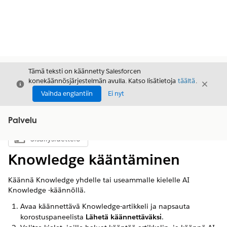
Tämä teksti on käännetty Salesforcen
konekäännösjärjestelmän avulla. Katso lisätietoja
täältä
.
Sulje
Sulje
Sulje
Vaihda englantiin
Ei nyt
Palvelu
Sisällysluettelo
Näytä sisällysluettelo
Knowledge kääntäminen
Käännä Knowledge yhdelle tai useammalle kielelle AI
Knowledge -käännöllä.
Avaa käännettävä Knowledge-artikkeli ja napsauta
korostuspaneelista
Lähetä käännettäväksi
.