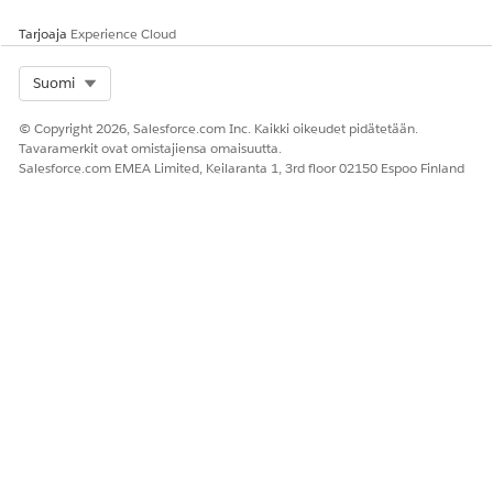
Bosnia
bs
Tarjoaja
Experience Cloud
Bulgaria
bg
Select Org
Suomi
Katalaani
ca
© Copyright 2026, Salesforce.com Inc. Kaikki oikeudet pidätetään.
Yksinkertaistettu kiina
zh
Tavaramerkit ovat omistajiensa omaisuutta.
Salesforce.com EMEA Limited, Keilaranta 1, 3rd floor 02150 Espoo Finland
Kiina (perinteinen)
zh-VV
Kroatia
hr
Tšekki
cs
Tanska
da
Dari
fa-AF
Hollanti
nl
Englanti
en
Viro
et
Farsi (Persia)
fa