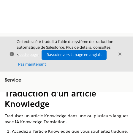
Ce texte a été traduit à l’aide du système de traduction
automatique de Salesforce. Plus de détails, consultez
Fermer
Ferme
<
cette page
.
Basculer vers la page en anglais
Fermer
Pas maintenant
Table des
Service
Afficher la table des matières
matières
Traduction d'un article
Knowledge
Traduisez un article Knowledge dans une ou plusieurs langues
avec IA Knowledge Translation.
Accédez à l'article Knowledge que vous souhaitez traduire,