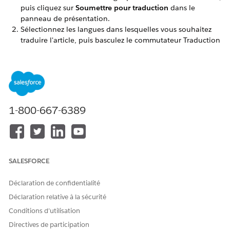
puis cliquez sur
Soumettre pour traduction
dans le
panneau de présentation.
Sélectionnez les langues dans lesquelles vous souhaitez
traduire l'article, puis basculez le commutateur Traduction
IA.
1-800-667-6389
SALESFORCE
Déclaration de confidentialité
Cliquez sur
Soumettre
.
Déclaration relative à la sécurité
Conditions d’utilisation
Lorsque votre traduction est terminée, selon la taille de votre
demande de traduction, vous recevez un e-mail et une
Directives de participation