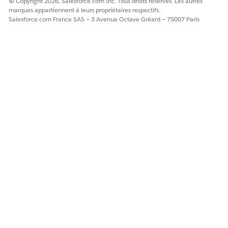
© Copyright 2026, Salesforce.com Inc. Tous droits réservés. Les autres
marques appartiennent à leurs propriétaires respectifs.
Salesforce.com France SAS – 3 Avenue Octave Gréard – 75007 Paris