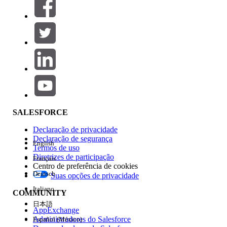
SALESFORCE
Declaração de privacidade
Declaração de segurança
English
Termos de uso
Diretrizes de participação
Français
Centro de preferência de cookies
Deutsch
Suas opções de privacidade
Italiano
COMMUNITY
日本語
AppExchange
Administradores do Salesforce
Español (México)