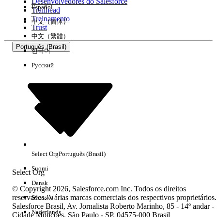
Desenvolvedores do Salesforce
Español
Trailhead
Treinamento
中文（简体）
Trust
中文（繁體）
Português (Brasil)
한국어
Русский
Select Org
Português (Brasil)
Suomi
Select Org
Dansk
© Copyright 2026, Salesforce.com Inc. Todos os direitos
reservados. Várias marcas comerciais dos respectivos proprietários.
Svenska
Salesforce Brasil, Av. Jornalista Roberto Marinho, 85 - 14º andar -
Nederlands
Cidade Monções, São Paulo - SP, 04575-000 Brasil