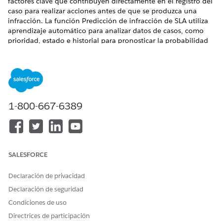
factores clave que contribuyen directamente en el registro del
caso para realizar acciones antes de que se produzca una
infracción. La función Predicción de infracción de SLA utiliza
aprendizaje automático para analizar datos de casos, como
prioridad, estado e historial para pronosticar la probabilidad
de que un caso no cumpla su fecha límite de SLA.
Proporciona un puntuaje de riesgo en tiempo real e identifica
los tres factores principales que influyen en ese puntuaje,
permitiendo a los equipos gestionar casos de forma
proactiva.
1-800-667-6389
EDICIONES NECESARIAS
Vea las ediciones admitidas
.
PERMISOS DE USUARIO NECESARIOS
SALESFORCE
Para activar el Acelerador de
Personalizar aplicación
Declaración de privacidad
IA, la configuración de casos
de uso y las asignaciones:
Declaración de seguridad
Condiciones de uso
Directrices de participación