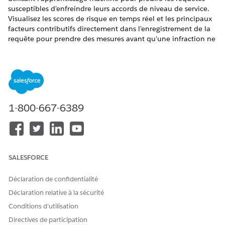
susceptibles d'enfreindre leurs accords de niveau de service.
Visualisez les scores de risque en temps réel et les principaux
facteurs contributifs directement dans l'enregistrement de la
requête pour prendre des mesures avant qu'une infraction ne
se produise. La fonctionnalité SLA Breach Prediction utilise
l'apprentissage machine pour analyser les données des
requêtes, telles que la priorité, le statut et l'historique, afin de
prévoir la probabilité qu'une requête ne respecte pas
l'échéance du SLA. Il fournit un score de risque en temps réel
et identifie les trois principaux facteurs qui influencent ce
1-800-667-6389
score, permettant aux équipes de gérer proactivement les
requêtes.
ÉDITIONS REQUISES
SALESFORCE
Afficher les éditions prises
en charge.
Déclaration de confidentialité
AUTORISATIONS UTILISATEUR REQUISES
Déclaration relative à la sécurité
Pour activer l'Accélérateur
Personnaliser l'application
Conditions d’utilisation
IA, le paramètre de cas
d'utilisation et les
Directives de participation