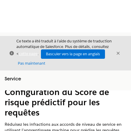
Ce texte a été traduit à l’aide du système de traduction
automatique de Salesforce. Plus de détails, consultez
Fermer
Ferme
<
cette page
.
Basculer vers la page en anglais
Fermer
Pas maintenant
Table des
Service
Afficher la table des matières
matières
Configuration du Score de
risque prédictif pour les
requêtes
Réduisez les infractions aux accords de niveau de service en
utilisant l'apprentissage machine pour prédire les requêtes