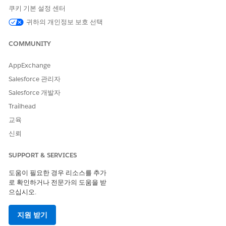
니다. 사례, CaseMilestone, 과업, LinkedKnowledgeArticle,
쿠키 기본 설정 센터
CaseMilestoneType. 또한 데이터 레이크 개체에 데이터 모델 개
귀하의 개인정보 보호 선택
체가 매핑되어 있는지 확인합니다.
COMMUNITY
설정에서 빠른 찾기 상자에
을 입력한 다음, 앱 아래에서
템플릿
템플릿
을 선택합니다.
AppExchange
사례 SLA 위반 예측 템플릿의 경우 드롭다운에서
앱 만들기
를
Salesforce 관리자
선택합니다.
Salesforce 개발자
앱을 사용할 데이터 공간을 선택한 다음,
다음
을 클릭합니다.
모델을 교육하는 데 사용할 데이터 일수를 지정한 다음,
다음
을
Trailhead
클릭합니다.
교육
기능 선택 페이지에서 모델 교육에 포함할 기능을 검토하고 선
신뢰
택합니다.
다음
을 클릭합니다.
SUPPORT & SERVICES
앱 세부 사항 입력 페이지에서 앱 이름, 설명 및 로그 수준을 입
력한 다음,
만들기
를 클릭합니다.
도움이 필요한 경우 리소스를 추가
Apps Hub 페이지에서 모니터 탭으로 이동하여
사례 SLA 위반
로 확인하거나 전문가의 도움을 받
예측
을 클릭하여 앱 설치 진행 상황을 추적합니다. 설치가 완료
으십시오.
되면 앱에서 교육 및 점수 매기기 데이터 모델 개체를 만듭니다.
모든 작업이 완료되면 빠른 찾기 상자에
입
AI Accelerator를
지원 받기
력한 다음,
AI Accelerator를
선택합니다.