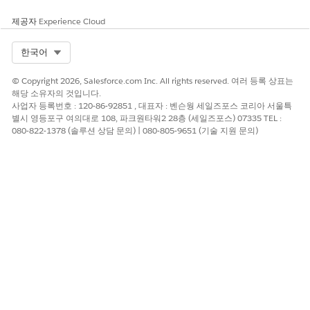
AI 가속기 페이지에서
새 사용 사례
를 클릭합니다.
제공자
Experience Cloud
사용 사례 이름을 입력한 다음,
저장
을 클릭합니다.
사용 사례에 대해
편집
을 선택하여 구성합니다.
Select Org
한국어
사용 사례 모델 아래에서
모델 추가
를 클릭합니다.
새 사용 사례 모델 창:
© Copyright 2026, Salesforce.com Inc. All rights reserved. 여러 등록 상표는
예측 플랫폼을 선택합니다.
해당 소유자의 것입니다.
사용 사례 모델 이름을 입력합니다.
사업자 등록번호 : 120-86-92851 , 대표자 : 벤슨웡 세일즈포스 코리아 서울특
예측 아래에서
이미 생성됨
을 선택합니다.
별시 영등포구 여의대로 108, 파크원타워2 28층 (세일즈포스) 07335 TEL :
데이터 공간을 기본값으로 설정합니다.
080-822-1378 (솔루션 상담 문의) | 080-805-9651 (기술 지원 문의)
점수 필드를 점수 매기기 데이터 모델 개체로 설정합니다.
필드 이름을 예측 대상으로 설정합니다.
참조 레코드 필드를 사례로 설정합니다. 참조 대상을 사례
ID로 설정합니다.
소스 조인 필드를 사례 ID로 설정합니다.
참조 레코드 조인 필드를 사례 ID로 설정합니다.
인터페이스에 표시할 텍스트를 기반으로 예측 레이블 템플
릿을 구성합니다. 예를 들어 "예측 점수는
%%SCORE%% 입니다.
AI Accelerator 사용 사례를 저장합니다.
앱 시작 관리자에서
사례
를 선택합니다.
위험 점수를 보려는 사례를 엽니다.