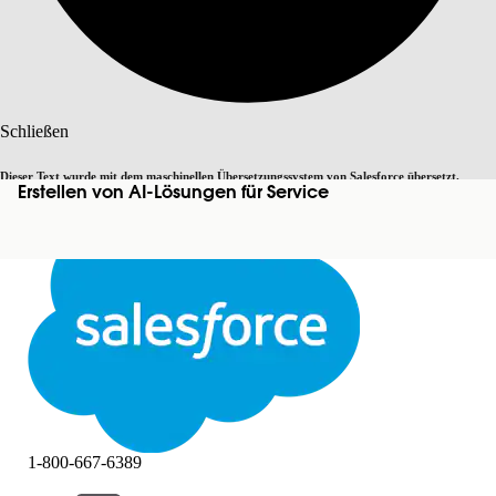
Suche
Schließen
Dieser Text wurde mit dem maschinellen Übersetzungssystem von Salesforce übersetzt.
Erstellen von AI-Lösungen für Service
Zu Englisch wechseln
Nicht jetzt
Weitere Details finden Sie
hier
.
Schließen
Schließen
1-800-667-6389