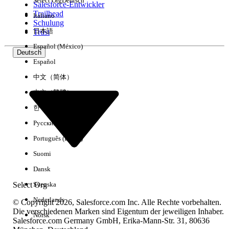
Select Org
Deutsch
Salesforce-Entwickler
Trailhead
Italiano
Erfahrung
Schulung
日本語
Trust
Español (México)
Deutsch
Español
Alle löschen
Fertig
中文（简体）
中文（繁體）
한국어
Русский
Português (Brasil)
Suomi
Dansk
Select Org
Svenska
Nederlands
© Copyright 2026, Salesforce.com Inc. Alle Rechte vorbehalten.
Die verschiedenen Marken sind Eigentum der jeweiligen Inhaber.
Norsk
Salesforce.com Germany GmbH, Erika-Mann-Str. 31, 80636
Keine Ergebnisse