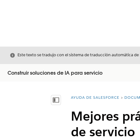
Cerrar
Este texto se tradujo con el sistema de traducción automática de
Construir soluciones de IA para servicio
AYUDA DE SALESFORCE
DOCUM
Usted está aquí:
Mostrar índice de materias
Mejores prá
de servicio