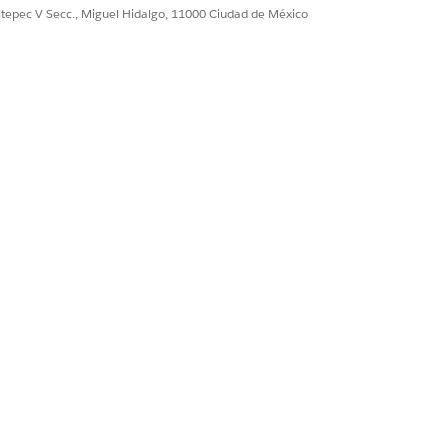
ultepec V Secc., Miguel Hidalgo, 11000 Ciudad de México
Los títulos específicos como “Solicitud
asos de plan inicial basándose en las
binar conceptos en un subagente como
.
ivas, pero evite categorías que son
do amplias porque pueden cubrir una
chazo de transacción” o “Seguridad de
á creado. Un subcomponente titulado
el Asistente de servicio categorice con
que no es adecuado para su uso en el