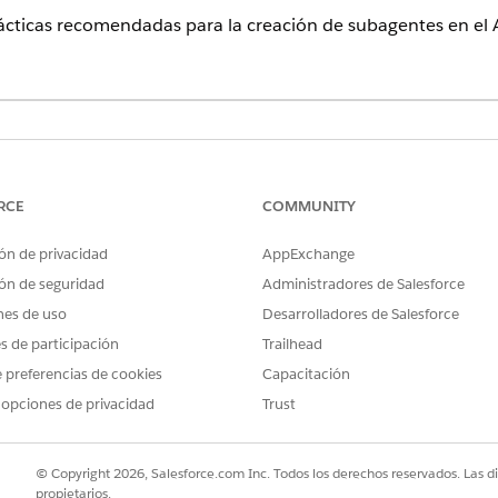
cticas recomendadas para la creación de subagentes en el As
mas reales de clientes
 ámbitos que capturan subtipos de casos
RCE
COMMUNITY
ción de agente
na sola instrucción
ón de privacidad
AppExchange
que sus artículos de Knowledge o utilice acciones
ón de seguridad
Administradores de Salesforce
nes de uso
Desarrolladores de Salesforce
vicio solo se admite en el
Agenteforce Builder heredado
. A partir d
es de participación
Trailhead
r nuevos agentes en el nuevo Agentforce Builder no se aplica al As
 preferencias de cookies
Capacitación
ando un agente Asistente de servicio en el generador heredado ha
o generador solo a partir de julio de 2026
 opciones de privacidad
Trust
.
de 2026, los temas de agentes ahora se denominan subagentes. No 
s posible que vea una mezcla de los términos nuevos y anteriores e
© Copyright 2026, Salesforce.com Inc. Todos los derechos reservados. Las d
ubagentes
.
propietarios.