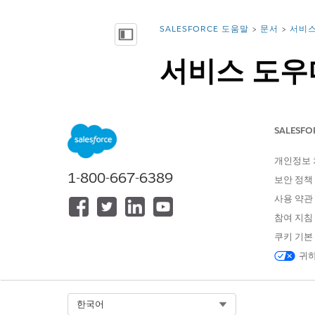
SALESFORCE 도움말
문서
서비스
위치:
목차 표시
서비스 도우
Service Assistant에서 
필수 EDITION
SALESFO
개인정보
지원되는 Edition
을 확인하세요.
1-800-667-6389
보안 정책
실제 고객 문제 중심 하위 에이
사용 약관
사례 하위 유형을 포착하는 설명
참여 지침
에이전트 함수 명령을 만들지 
쿠키 기본
다중 단계를 하나의 지침에 결합
에이전트에게 Knowledge 
귀하
노트
서비스 도우미는
레거
Select Org
한국어