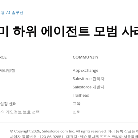
용 AI 솔루션
미 하위 에이전트 모범 사
하위 에이전트를 만드는 것이 좋습니다.
RCE
COMMUNITY
 처리방침
AppExchange
Salesforce 관리자
전트
Salesforce 개발자
 및 범위 제공
Trailhead
마십시오.
 설정 센터
교육
하지 마십시오.
기사를 검색하거나 작업을 사용하도록 지시하지 마십시오.
의 개인정보 보호 선택
신뢰
© Copyright 2026, Salesforce.com Inc. All rights reserved. 여러 등
시 Agentforce 빌더
에서만 지원됩니다. 2026년 7월부터 새로운 Agen
사업자 등록번호 : 120-86-92851 , 대표자 : 벤슨웡 세일즈포스 코리아 서울특