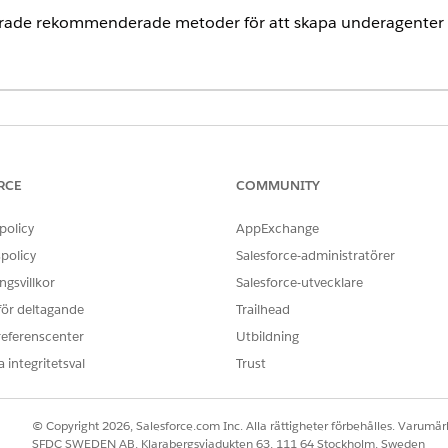
ade rekommenderade metoder för att skapa underagenter i 
 verkliga kundproblem
ningar som samlar in kundcaseundertyper
RCE
COMMUNITY
truktioner
 enskild instruktion
policy
AppExchange
nowledge-artiklar eller använda åtgärder
policy
Salesforce-administratörer
gsvillkor
Salesforce-utvecklare
 stöds endast i den
äldre Agentforce Builder
. Från och med juli 2026 
 för deltagande
Trailhead
 den nya Agentforce Builder för Serviceassistenten. Du kan fortsätt
referenscenter
Utbildning
nt i den äldre byggaren tills vidare. Se
Skapa agenter endast i Nyby
 2026 kallas agentämnen nu underagenter. Det finns inga ändringar
 integritetsval
Trust
 en blandning av de nya och tidigare termerna i vår dokumentatio
© Copyright 2026, Salesforce.com Inc. Alla rättigheter förbehålles. Varumärk
SFDC SWEDEN AB, Klarabergsviadukten 63, 111 64 Stockholm, Sweden