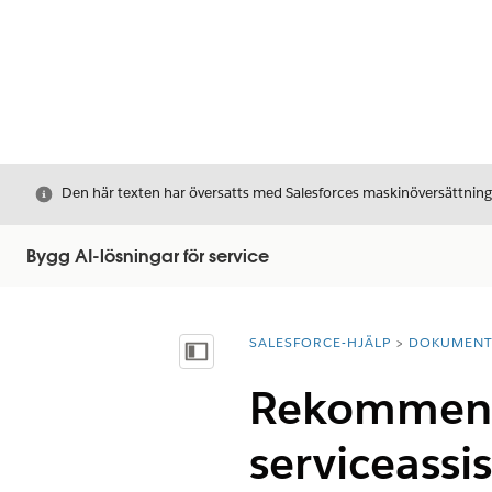
Stäng
Den här texten har översatts med Salesforces maskinöversättnin
Bygg AI-lösningar för service
SALESFORCE-HJÄLP
DOKUMEN
Du är här:
Visa innehållsförteckning
Rekommend
serviceassi