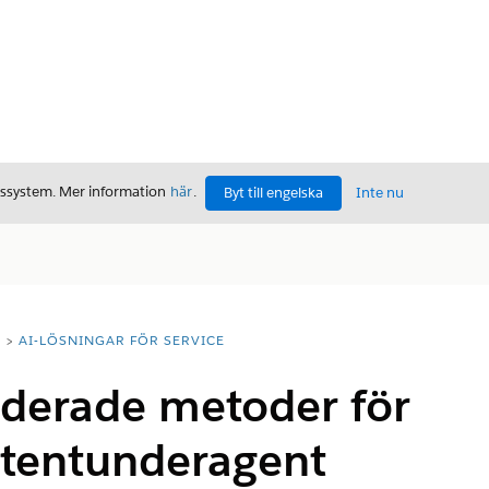
gssystem. Mer information
här
.
Byt till engelska
Inte nu
T
AI-LÖSNINGAR FÖR SERVICE
erade metoder för
stentunderagent