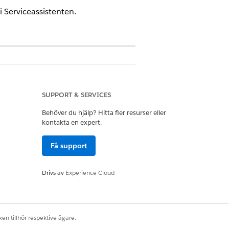
Serviceassistenten.
SUPPORT & SERVICES
Behöver du hjälp? Hitta fler resurser eller
kontakta en expert.
Få support
gäller inte kravet att nya agenter
a att skapa och konfigurera en
Drivs av
Experience Cloud
ggaren med början juli 2026
.
 av funktionaliteten. Under denna
n. Se
Ämnen är nu underagenter
.
en tillhör respektive ägare.