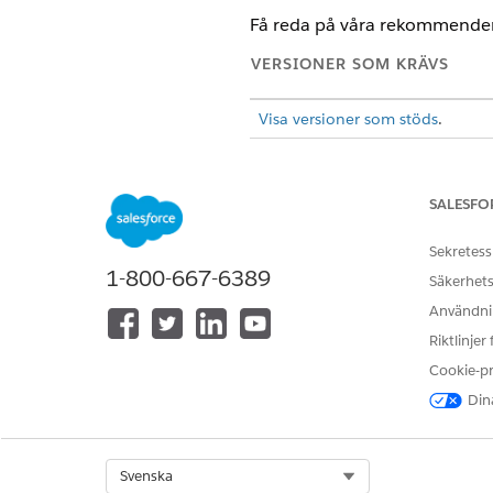
Få reda på våra rekommender
VERSIONER SOM KRÄVS
Visa versioner som stöds
.
Centrera underagenter kring
Ge beskrivningar och omfatt
SALESFO
Skapa inte agentfunktionsins
Kombinera inte flera steg i en
Sekretess
Be inte agenten söka i dina K
1-800-667-6389
Säkerhets
Användnin
ANTECKNING
Serviceassistenten
Riktlinjer
endast kan skapas i
Cookie-p
serviceassistentage
Med början i april
Dina
övergång kan du se
Select Org
Svenska