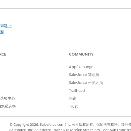
问题上
围
dge 文章或使用操作
RCE
COMMUNITY
AppExchange
 Builder
支持服务助手。从 2026 年 7 月开始，只能在新的 Agentfor
Salesforce 管理员
通知之前，您可以继续在原有生成器中创建和配置服务助手客服人员。请参阅仅
Salesforce 开发人员
4 月开始，客服人员主题现在称为子客服人员。功能没有变化。在此迁移期间
Trailhead
在是子代理
。
 首选项中心
培训
的隐私选择
Trust
服人员
© Copyright 2026, Salesforce.com Inc. 公司版权所有。保留所
正在处理的个案类型。“退货请求”等特定标题，帮助服务助手准确分类
Salesforce, Inc. Salesforce Tower, 415 Mission Street, 3rd Floor, San Francis