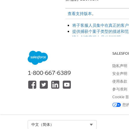
查看支持版本
。
将子客服人员集中在真正的客户
提供捕获个案子类型的描述和范
请勿创建客服人员功能说明
请勿将多个步骤合并为一个指令
不要告诉客服人员搜索 Knowle
SALESFO
备注
隐私声明
只有
传统 Agentforce
1-800-667-6389
安全声明
于服务助手。在另行
创建客服人员
使用条款
。
从 2026 年 
参与准则
组合。请参阅
主题现
Cookie
您
围绕真正的客户问题安排子客
Select Org
中文（简体）
提供精确、不同的标题，指定您