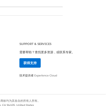
SUPPORT & SERVICES
需要帮助？查找更多资源，或联系专家。
ce Builder 中创建新客服人员的要求不适用
从 2026 年 7 月开始在新生成器中
获得支持
，您可能会在文档中看到新术语和先前术语的
技术提供者
Experience Cloud
有权利。其他各商标均为其各自的所有人所有。
个案，并根据说明形成初始计划步骤。
co, CA 94105, United States