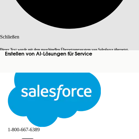
Suche
Schließen
Dieser Text wurde mit dem maschinellen Übersetzungssystem von Salesforce übersetzt.
Erstellen von AI-Lösungen für Service
Zu Englisch wechseln
Nicht jetzt
Weitere Details finden Sie
hier
.
Schließen
Schließen
1-800-667-6389