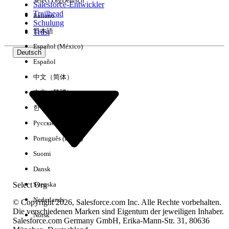
Select Org
Deutsch
Salesforce-Entwickler
Trailhead
Italiano
Erfahrung
Schulung
日本語
Trust
Español (México)
Deutsch
Español
Alle löschen
Fertig
中文（简体）
中文（繁體）
한국어
Русский
Português (Brasil)
Suomi
Dansk
Select Org
Svenska
Nederlands
© Copyright 2026, Salesforce.com Inc. Alle Rechte vorbehalten.
Die verschiedenen Marken sind Eigentum der jeweiligen Inhaber.
Norsk
Salesforce.com Germany GmbH, Erika-Mann-Str. 31, 80636
Keine Ergebnisse