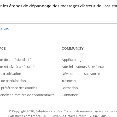
 les étapes de dépannage des messages d'erreur de l'assista
harge
.
strement de l'agent
RCE
COMMUNITY
on de confidentialité
AppExchange
n relative à la sécurité
Administrateurs Salesforce
messages d'erreur pour les erreurs générales, les critères d'él
 d’utilisation
Développeurs Salesforce
 service n'a pas de message d'erreur spécifique pour l'ancrage
s de participation
Trailhead
ciés. Pour dépanner ces fonctionnalités, consultez leur doc
'assistant
 préférence des cookies
de service.
Formation
 choix en matière de confidentialité
Confiance
ues Agent sont désormais appelées sous-agents. Consultez
Rubrique
iennent encore des références à des rubriques.
© Copyright 2026, Salesforce.com Inc. Tous droits réservés. Les autres marqu
Salesforce.com France SAS – 3 Avenue Octave Gréard – 75007 Paris