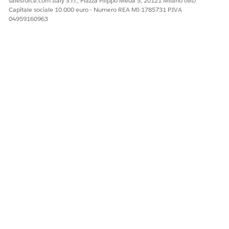
salesforce.com Italy S.r.l., Piazza Filippo Meda 5, 20121 Milano (MI)
piano di servizio. Per
Rivedere e aggiornare i
Capitale sociale 10.000 euro - Numero REA MI-1785731 P.IVA
creare piani di servizio,
criteri impostati nel
04959160963
provare un caso diverso
flusso.
o chiedere
all'amministratore
Salesforce di aggiornare
i criteri di idoneità.
Errori di creazione dei piani
MESSAGGIO DI ERRORE
OPERAZIONI PER LA
RISOLUZIONE
Per creare un piano di
Eseguire qualsiasi
servizio, salvare le modifiche
semplice aggiornamento
e riprovare.
all'Oggetto o alla
Descrizione, ad esempio
aggiungere un punto.
Quindi fare clic su
Redraft Plan (Riabbozza
piano).
Se il pulsante Redraft
Plan (Riabbozza piano)